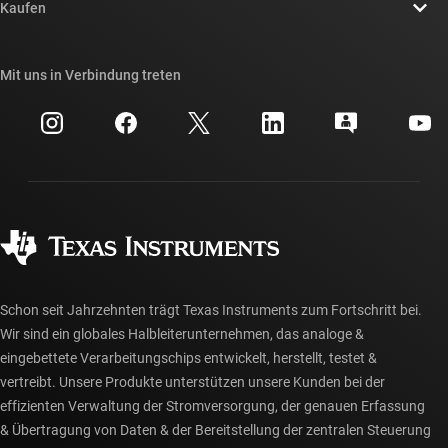
Newsroom
Kaufen
TI E2E™-Design-Support-Foren
Unsere Geschichten | Hinter dem Chip
API-Suiten von TI
Querverweis-Suche
Mit uns in Verbindung treten
Veranstaltungen
myTI-Firmenkonto
Kundensupportzentrum
Investorenbeziehungen
Versand, Zahlung und Steuern
Gehäuse
Fertigung
Häufig gestellte Fragen zu Bestellungen
Qualität & Zuverlässigkeit
Gesellschaftliches Engagement
Autorisierte Händler
myTI-Konto FAQs
Schon seit Jahrzehnten trägt Texas Instruments zum Fortschritt bei.
Wir sind ein globales Halbleiterunternehmen, das analoge &
eingebettete Verarbeitungschips entwickelt, herstellt, testet &
vertreibt. Unsere Produkte unterstützen unsere Kunden bei der
effizienten Verwaltung der Stromversorgung, der genauen Erfassung
& Übertragung von Daten & der Bereitstellung der zentralen Steuerung