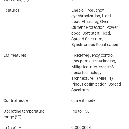
Features
Enable, Frequency
synchronization, Light
Load Efficiency, Over
Current Protection, Power
good, Soft Start Fixed,
Spread Spectrum,
Synchronous Rectification
EMI features
Fixed-frequency control,
Low parasitic packaging,
Mitigated interference &
noise technology –
architecture 1 (MINT 1),
Pinout optimization, Spread
Spectrum
Control mode
current mode
Operating temperature
-40 to 150
range (°C)
Iq (typ) (A)
0.0000004