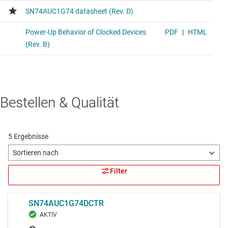
SN74AUP2G00
NAND-Gatter mit geringem Stromverbrauch, 2 Kanäle,
2 Eingänge, 0,8 V bis 3,6 V
Voltage range 0.8V to 3.6V, average propagation delay
8ns, average drive strength 4mA
SN74AUP2G02
Bestellen & Qualität
NOR-Gatter mit geringem Stromverbrauch, 2 Kanäle,
2 Eingänge, 0,8 V bis 3,6 V
Voltage range 0.8V to 3.6V, average propagation delay
8ns, average drive strength 4mA
SN74LVC1G99-Q1
Ultrakonfigurierbares Multifunktions-Gatter, Auto-
Produktkatalog, mit Tri-State-Ausgängen
Voltage range 1.65V to 5.5V, average propagation delay
5.5ns, average drive strength 24mA