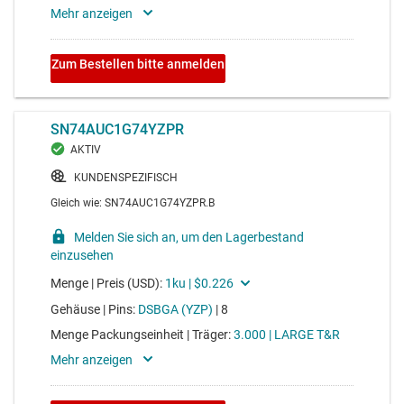
SN74LVC1G74
Einfach-Flipflop (Typ D) mit positiver Flankensteuerung,
Clear und Preset
Voltage range 1.65V to 5.5V, average propagation delay
5.5ns, average drive strength 24mA