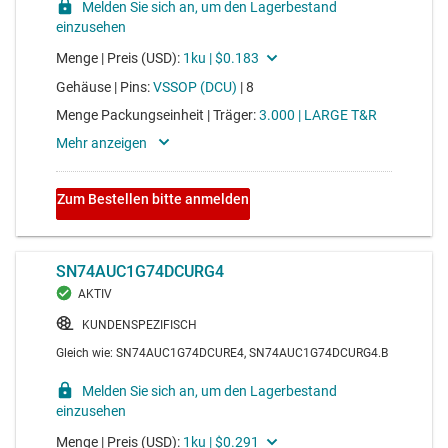
SN74AUP2G08
UND-Gatter (< 1uA) mit geringem Stromverbrauch, 2
Kanäle, 2 Eingänge, 0,8 V bis 3,6 V
Voltage range 0.8V to 3.6V, average propagation delay
8ns, average drive strength 4mA
SN74LVC2G74
Einfach-Flipflop (Typ D) mit positiver Flankensteuerung,
Clear und Preset
Voltage range 1.65V to 5.5V, average propagation delay
5.5ns, average drive strength 24mA
SN74AUP2G125
2-Kanal, 0,8-V- bis 3,6-V-Puffer mit Tri-State-Ausgängen
und geringem Stromverbrauch
Voltage range 0.8V to 3.6V, average propagation delay
8ns, average drive strength 4mA