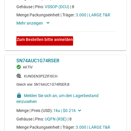
SN74AUP2G241
2-Kanal, 0,8-V- bis 3,6-V-Puffer mit Tri-State-Ausgängen
und geringem Stromverbrauch
Voltage range 0.8V to 3.6V, average propagation delay
8ns, average drive strength 4mA
SN74AUP3G04
3-Kanal, 0,8 V bis 3,6 V-Inverter mit geringem
Stromverbrauch
Voltage range 0.8V to 3.6V, average propagation delay
8ns, average drive strength 4mA
SN74AUP1G74
Energieeffizienter Einzelflipflop, Typ D, positive
Flankenauslösung
Voltage range 0.8V to 3.6V, average propagation delay
8ns, average drive strength 4mA