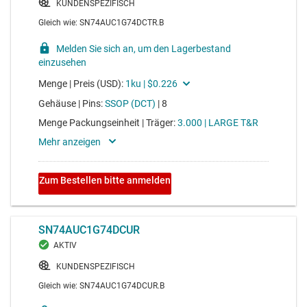
SN74AUP3G14
3-Kanal-, 0,8-V- bis 3,6-V-Inverter mit geringem
Stromverbrauch und Schmitt-Auslöser-Eingängen
Voltage range 0.8V to 3.6V, average propagation delay
8ns, average drive strength 4mA
SN74AUP2G126
2-Kanal, 0,8-V- bis 3,6-V-Puffer mit Tri-State-Ausgängen
und geringem Stromverbrauch
Voltage range 0.8V to 3.6V, average propagation delay
8ns, average drive strength 4mA
SN74AUP2G240
2-Kanal, 0,8-V- bis 3,6-V-Wechselrichter mit Tri-State-
Ausgängen mit geringem Stromverbrauch
Voltage range 0.8V to 3.6V, average propagation delay
8ns, average drive strength 4mA