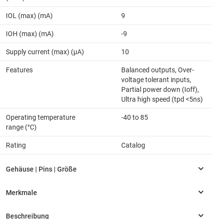
IOL (max) (mA)
9
IOH (max) (mA)
-9
Supply current (max) (µA)
10
Features
Balanced outputs, Over-
voltage tolerant inputs,
Partial power down (Ioff),
Ultra high speed (tpd <5ns)
Operating temperature
-40 to 85
range (°C)
Rating
Catalog