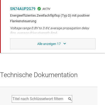
SN74AUP2G79
Energieeffizientes Zweifachflipflop (Typ D) mit positiver
Flankensteuerung
Voltage range 0.8V to 3.6V, average propagation delay
8ns, average drive strength 4mA
SN74AUP2G32
OR-Gatter (< 1uA) mit geringem Stromverbrauch, 2 Kanäle,
2 Eingänge, 0,8 V bis 3,6 V
Voltage range 0.8V to 3.6V, average propagation delay
8ns, average drive strength 4mA
Technische Dokumentation
SN74AUP3G34
3-Kanal, 0,8-V- bis 3,6-V-Puffer mit geringem
Stromverbrauch
Voltage range 0.8V to 3.6V, average propagation delay
8ns, average drive strength 4mA