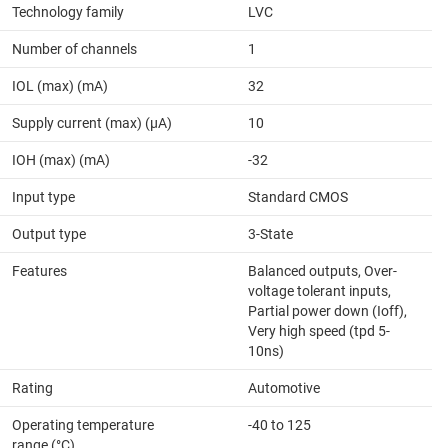
Technology family
LVC
Number of channels
1
IOL (max) (mA)
32
Supply current (max) (µA)
10
IOH (max) (mA)
-32
Input type
Standard CMOS
Output type
3-State
Features
Balanced outputs, Over-
voltage tolerant inputs,
Partial power down (Ioff),
Very high speed (tpd 5-
10ns)
Rating
Automotive
Operating temperature
-40 to 125
range (°C)