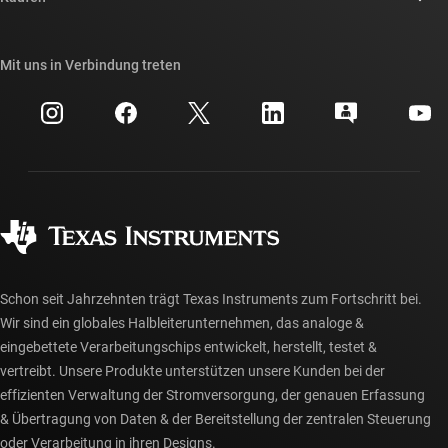
TI E2E™-Design-Support-Foren
Unsere Geschichten | Hinter dem Chip
API-Suiten von TI
Querverweis-Suche
Mit uns in Verbindung treten
Veranstaltungen
myTI-Firmenkonto
Kundensupportzentrum
Investorenbeziehungen
Versand, Zahlung und Steuern
Gehäuse
Fertigung
Häufig gestellte Fragen zu Bestellungen
Qualität & Zuverlässigkeit
Gesellschaftliches Engagement
Autorisierte Händler
myTI-Konto FAQs
Schon seit Jahrzehnten trägt Texas Instruments zum Fortschritt bei.
Wir sind ein globales Halbleiterunternehmen, das analoge &
eingebettete Verarbeitungschips entwickelt, herstellt, testet &
vertreibt. Unsere Produkte unterstützen unsere Kunden bei der
effizienten Verwaltung der Stromversorgung, der genauen Erfassung
& Übertragung von Daten & der Bereitstellung der zentralen Steuerung
oder Verarbeitung in ihren Designs.