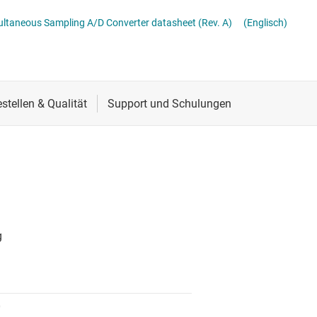
erters
Schnittstelle
multaneous Sampling A/D Converter datasheet (Rev. A)
(Englisch)
Sensoren
Taktgeber & Timing
Verstärker
0