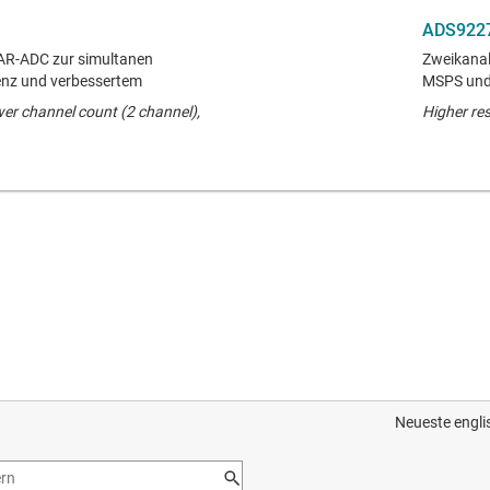
ADS922
SAR-ADC zur simultanen
Zweikanal
renz und verbessertem
MSPS und 
ower channel count (2 channel),
Higher res