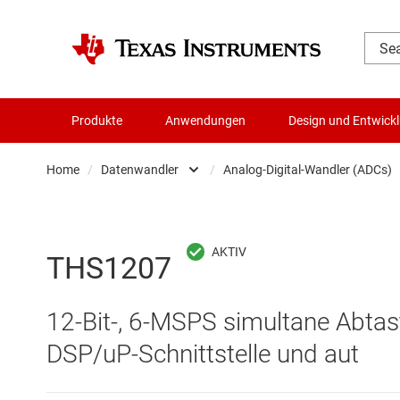
Produkte
Anwendungen
Design und Entwick
Home
/
Datenwandler
/
Analog-Digital-Wandler (ADCs)
Audio, Haptik und Piezo
Batteriemanagement-ICs
Analog-Digital-
THS1207
Datenwandler
Digital-Analog-
12-Bit-, 6-MSPS simultane Abtast
Die- & Wafer-Services
Digitale Potenzi
DSP/uP-Schnittstelle und aut
DLP-Produkte
Integrierte & S