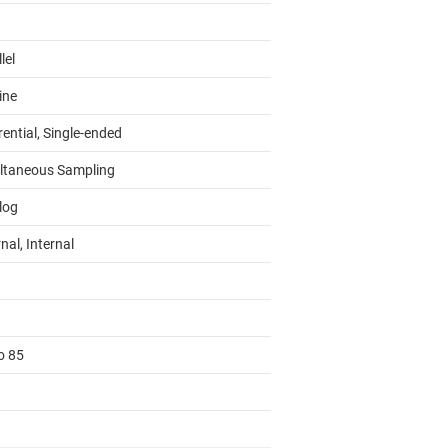
lel
ine
rential, Single-ended
ltaneous Sampling
log
nal, Internal
o 85