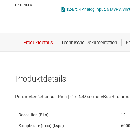
Drahtlose Konnektivität
Other data conv
DATENBLATT
12-Bit, 4 Analog Input, 6 MSPS, Si
Energiemanagement
HF & Mikrowellen
Isolierung
Produktdetails
Resolution (Bits)
12
Sample rate (max) (ksps)
600