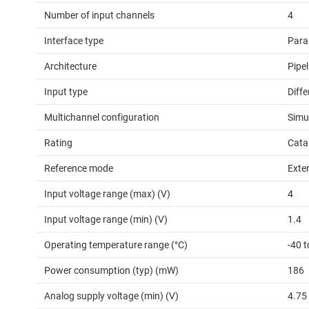
Number of input channels
4
Interface type
Paral
Architecture
Pipel
Input type
Diffe
Multichannel configuration
Simu
Rating
Cata
Reference mode
Exter
Input voltage range (max) (V)
4
Input voltage range (min) (V)
1.4
Operating temperature range (°C)
-40 t
Power consumption (typ) (mW)
186
Analog supply voltage (min) (V)
4.75