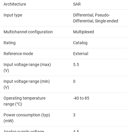
Architecture
SAR
Input type
Differential, Pseudo-
Differential, Single-ended
Multichannel configuration
Multiplexed
Rating
Catalog
Reference mode
External
Input voltage range (max)
5.5
(V)
Input voltage range (min)
0
(V)
Operating temperature
-40 to 85
range (°C)
Power consumption (typ)
3
(mW)
Analog supply voltage
4.5