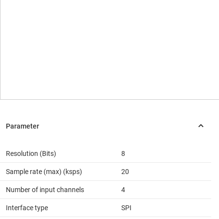
Resolution (Bits)
8
Sample rate (max) (ksps)
20
Number of input channels
4
Interface type
SPI