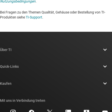
Nutzungsbedingungen
.
Bei Fragen zu den Themen Qualität, Gehäuse oder Bestellung von TI-
Produkten siehe
TI-Support
. ​​​​​​​​​​​​​​
Über TI
Über TI – Überblick
Quick-Links
Stellenangebote
Kontakt
Newsroom
Kaufen
TI E2E™-Design-Support-Foren
Unsere Geschichten | Hinter dem Chip
API-Suiten von TI
Querverweis-Suche
Mit uns in Verbindung treten
Veranstaltungen
myTI-Firmenkonto
Kundensupportzentrum