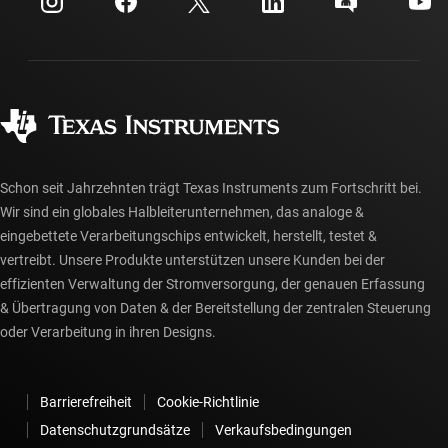
Investorenbeziehungen
Versand, Zahlung und Steuern
Gehäuse
Fertigung
Häufig gestellte Fragen zu Bestellungen
Qualität & Zuverlässigkeit
Gesellschaftliches Engagement
Autorisierte Händler
myTI-Konto FAQs
Schon seit Jahrzehnten trägt Texas Instruments zum Fortschritt bei.
Wir sind ein globales Halbleiterunternehmen, das analoge &
eingebettete Verarbeitungschips entwickelt, herstellt, testet &
vertreibt. Unsere Produkte unterstützen unsere Kunden bei der
effizienten Verwaltung der Stromversorgung, der genauen Erfassung
& Übertragung von Daten & der Bereitstellung der zentralen Steuerung
oder Verarbeitung in ihren Designs.
Barrierefreiheit
Cookie-Richtlinie
Datenschutzgrundsätze
Verkaufsbedingungen