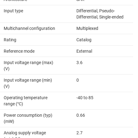
Input type
Differential, Pseudo-
Differential, Single-ended
Multichannel configuration
Multiplexed
Rating
Catalog
Reference mode
External
Input voltage range (max)
3.6
(V)
Input voltage range (min)
0
(V)
Operating temperature
-40 to 85
range (°C)
Power consumption (typ)
0.66
(mW)
Analog supply voltage
2.7