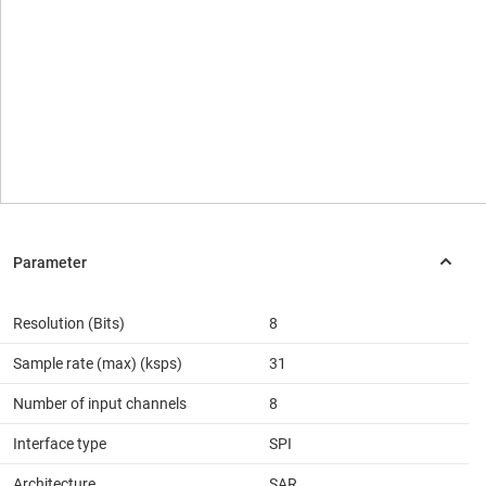
Resolution (Bits)
8
Sample rate (max) (ksps)
31
Number of input channels
8
Interface type
SPI
Architecture
SAR