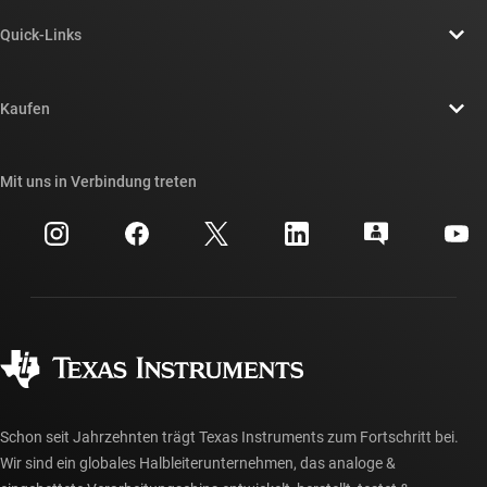
Über TI – Überblick
Quick-Links
Stellenangebote
Kontakt
Newsroom
Kaufen
TI E2E™-Design-Support-Foren
Unsere Geschichten | Hinter dem Chip
API-Suiten von TI
Querverweis-Suche
Mit uns in Verbindung treten
Veranstaltungen
myTI-Firmenkonto
Kundensupportzentrum
Investorenbeziehungen
Versand, Zahlung und Steuern
Gehäuse
Fertigung
Häufig gestellte Fragen zu Bestellungen
Qualität & Zuverlässigkeit
Gesellschaftliches Engagement
Autorisierte Händler
myTI-Konto FAQs
Schon seit Jahrzehnten trägt Texas Instruments zum Fortschritt bei.
Wir sind ein globales Halbleiterunternehmen, das analoge &