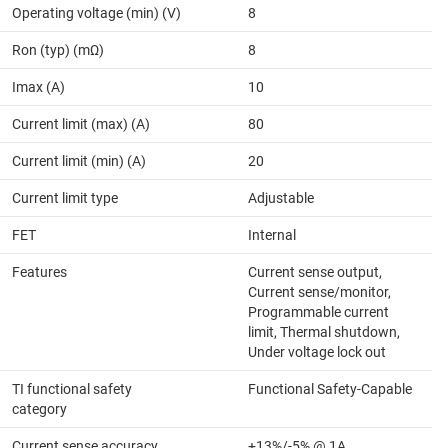
Operating voltage (min) (V)
8
Ron (typ) (mΩ)
8
Imax (A)
10
Current limit (max) (A)
80
Current limit (min) (A)
20
Current limit type
Adjustable
FET
Internal
Features
Current sense output,
Current sense/monitor,
Programmable current
limit, Thermal shutdown,
Under voltage lock out
TI functional safety
Functional Safety-Capable
category
Current sense accuracy
+13%/-5% @ 1A