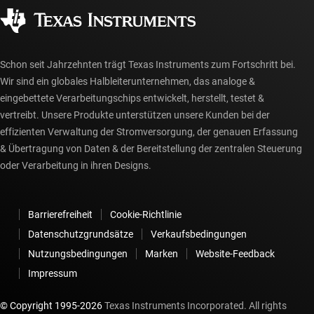
Gesellschaftliches Engagement
Autorisierte Händler
myTI-Konto FAQs
Schon seit Jahrzehnten trägt Texas Instruments zum Fortschritt bei.
Wir sind ein globales Halbleiterunternehmen, das analoge &
eingebettete Verarbeitungschips entwickelt, herstellt, testet &
vertreibt. Unsere Produkte unterstützen unsere Kunden bei der
effizienten Verwaltung der Stromversorgung, der genauen Erfassung
& Übertragung von Daten & der Bereitstellung der zentralen Steuerung
oder Verarbeitung in ihren Designs.
Barrierefreiheit
Cookie-Richtlinie
Datenschutzgrundsätze
Verkaufsbedingungen
Nutzungsbedingungen
Marken
Website-Feedback
Impressum
© Copyright 1995-
2026
Texas Instruments Incorporated. All rights