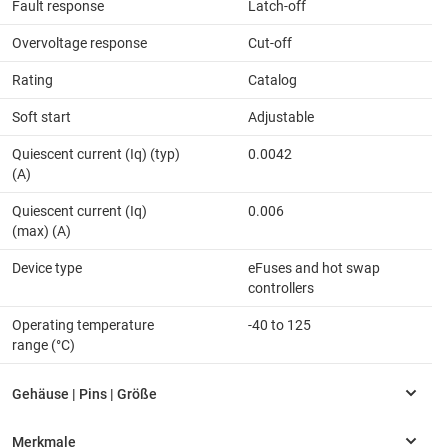
Fault response
Latch-off
Overvoltage response
Cut-off
Rating
Catalog
Soft start
Adjustable
Quiescent current (Iq) (typ)
0.0042
(A)
Quiescent current (Iq)
0.006
(max) (A)
Device type
eFuses and hot swap
controllers
Operating temperature
-40 to 125
range (°C)