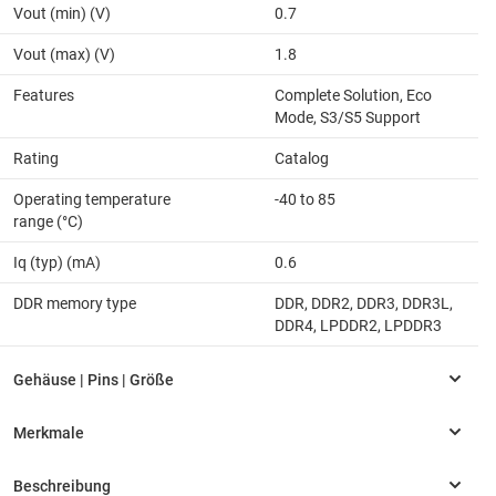
Vout (min) (V)
0.7
Vout (max) (V)
1.8
Features
Complete Solution, Eco
Mode, S3/S5 Support
Rating
Catalog
Operating temperature
-40 to 85
range (°C)
Iq (typ) (mA)
0.6
DDR memory type
DDR, DDR2, DDR3, DDR3L,
DDR4, LPDDR2, LPDDR3