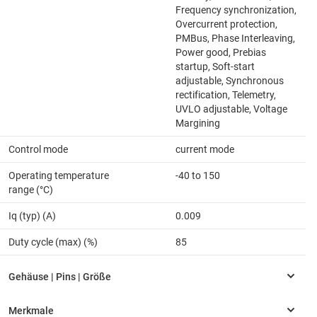
Frequency synchronization,
Overcurrent protection,
PMBus, Phase Interleaving,
Power good, Prebias
startup, Soft-start
adjustable, Synchronous
rectification, Telemetry,
UVLO adjustable, Voltage
Margining
Control mode
current mode
Operating temperature
-40 to 150
range (°C)
Iq (typ) (A)
0.009
Duty cycle (max) (%)
85