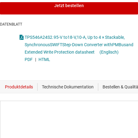
Jetzt bestellen
DATENBLATT
TPS546A24S2.95-V to18-V,10-A, Up to 4 × Stackable,
SynchronousSWIFTStep-Down Converter withPMBusand
Extended Write Protection datasheet
(Englisch)
PDF
|
HTML