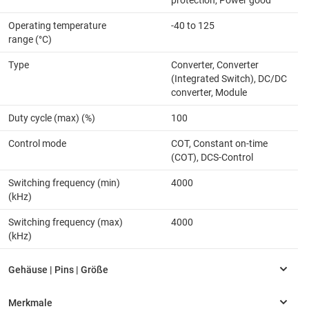
protection, Power good
Operating temperature
-40 to 125
range (°C)
Type
Converter, Converter
(Integrated Switch), DC/DC
converter, Module
Duty cycle (max) (%)
100
Control mode
COT, Constant on-time
(COT), DCS-Control
Switching frequency (min)
4000
(kHz)
Switching frequency (max)
4000
(kHz)