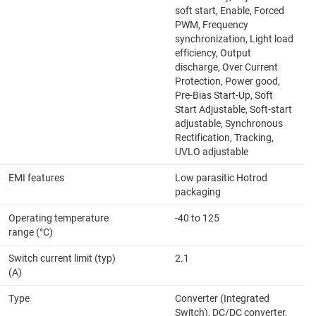
soft start, Enable, Forced
PWM, Frequency
synchronization, Light load
efficiency, Output
discharge, Over Current
Protection, Power good,
Pre-Bias Start-Up, Soft
Start Adjustable, Soft-start
adjustable, Synchronous
Rectification, Tracking,
UVLO adjustable
EMI features
Low parasitic Hotrod
packaging
Operating temperature
-40 to 125
range (°C)
Switch current limit (typ)
2.1
(A)
Type
Converter (Integrated
Switch), DC/DC converter,