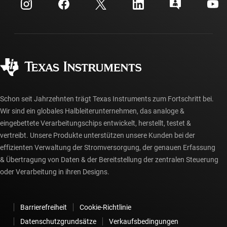
Kundensupportzentrum
Investorenbeziehungen
Versand, Zahlung und Steuern
Gehäuse
Fertigung
Häufig gestellte Fragen zu Bestellungen
Qualität & Zuverlässigkeit
Gesellschaftliches Engagement
Autorisierte Händler
myTI-Konto FAQs
Schon seit Jahrzehnten trägt Texas Instruments zum Fortschritt bei.
Wir sind ein globales Halbleiterunternehmen, das analoge &
eingebettete Verarbeitungschips entwickelt, herstellt, testet &
vertreibt. Unsere Produkte unterstützen unsere Kunden bei der
effizienten Verwaltung der Stromversorgung, der genauen Erfassung
& Übertragung von Daten & der Bereitstellung der zentralen Steuerung
oder Verarbeitung in ihren Designs.
Barrierefreiheit
Cookie-Richtlinie
Datenschutzgrundsätze
Verkaufsbedingungen