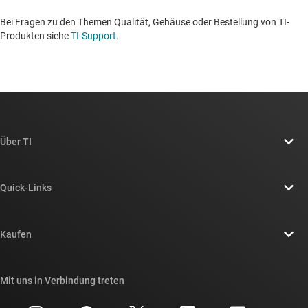
Bei Fragen zu den Themen Qualität, Gehäuse oder Bestellung von TI-
Produkten siehe
TI-Support
. ​​​​​​​​​​​​​​
Über TI
Über TI – Überblick
Quick-Links
Stellenangebote
Kontakt
Newsroom
Kaufen
TI E2E™-Design-Support-Foren
Unsere Geschichten | Hinter dem Chip
API-Suiten von TI
Querverweis-Suche
Mit uns in Verbindung treten
Veranstaltungen
myTI-Firmenkonto