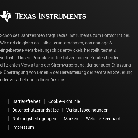
Qualität & Zuverlässigkeit
Gesellschaftliches Engagement
Autorisierte Händler
myTI-Konto FAQs
Schon seit Jahrzehnten trägt Texas Instruments zum Fortschritt bei.
Wir sind ein globales Halbleiterunternehmen, das analoge &
eingebettete Verarbeitungschips entwickelt, herstellt, testet &
vertreibt. Unsere Produkte unterstützen unsere Kunden bei der
effizienten Verwaltung der Stromversorgung, der genauen Erfassung
& Übertragung von Daten & der Bereitstellung der zentralen Steuerung
oder Verarbeitung in ihren Designs.
Barrierefreiheit
Cookie-Richtlinie
Datenschutzgrundsätze
Verkaufsbedingungen
Nutzungsbedingungen
Marken
Website-Feedback
Impressum