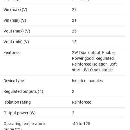
Vin (max) (V)
27
Vin (min) (V)
21
Vout (max) (V)
25
Vout (min) (V)
15
Features
2W, Dual output, Enable,
Power good, Regulated,
Reinforced isolation, Soft
start, UVLO adjustable
Device type
Isolated modules
Regulated outputs (#)
2
Isolation rating
Reinforced
Output power (W)
2
Operating temperature
-40 to 125
range (°C)