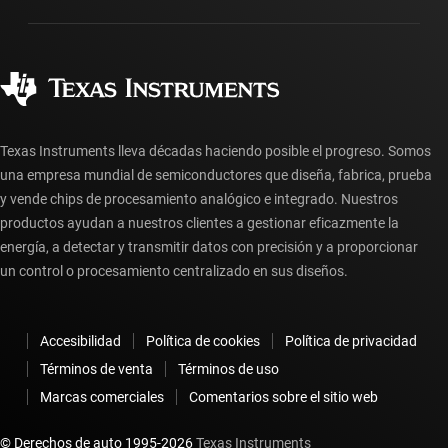
Empaque
Fabricación
Preguntas frecuentes sobre pedidos
Calidad y confiabilidad
Ciudadanía corporativa
Distribuidores autorizados
Preguntas frecuentes sobre la cuenta myTI
Texas Instruments lleva décadas haciendo posible el progreso. Somos
una empresa mundial de semiconductores que diseña, fabrica, prueba
y vende chips de procesamiento analógico e integrado. Nuestros
productos ayudan a nuestros clientes a gestionar eficazmente la
energía, a detectar y transmitir datos con precisión y a proporcionar
un control o procesamiento centralizado en sus diseños.
Accesibilidad
Política de cookies
Política de privacidad
Términos de venta
Términos de uso
Marcas comerciales
Comentarios sobre el sitio web
© Derechos de auto 1995-
2026
Texas Instruments