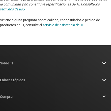
la comunidad y no constituye especificaciones de TI. Consulte los
términos de uso
.
Si tiene alguna pregunta sobre calidad, encapsulados o pedido de
productos de TI, consulte el
servicio de asistencia de TI
. ​​​​​​​​​​​​​​
Sobre TI
Información general sobre Acerca de TI
Enlaces rápidos
Carreras laborales
Contáctenos
Sala de redacción
Comprar
Foros de soporte de diseño de TI E2E™
Nuestras historias | Detrás del chip
Suites de API de TI