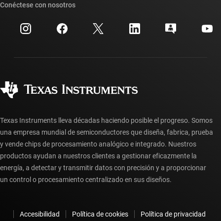
Búsqueda de referencias cruzadas
Conéctese con nosotros
Eventos
Cuentas de empresa myTI
Centro de atención al cliente
Relaciones con los inversionistas
Envío, pago e impuestos
Empaque
Fabricación
Preguntas frecuentes sobre pedidos
Calidad y confiabilidad
Ciudadanía corporativa
Distribuidores autorizados
Preguntas frecuentes sobre la cuenta myTI
Texas Instruments lleva décadas haciendo posible el progreso. Somos
una empresa mundial de semiconductores que diseña, fabrica, prueba
y vende chips de procesamiento analógico e integrado. Nuestros
productos ayudan a nuestros clientes a gestionar eficazmente la
energía, a detectar y transmitir datos con precisión y a proporcionar
un control o procesamiento centralizado en sus diseños.
Accesibilidad
Política de cookies
Política de privacidad