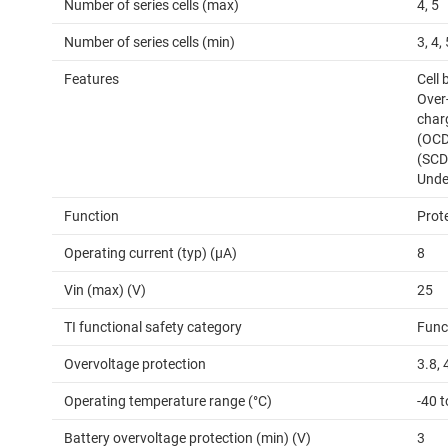
Number of series cells (max)
4, 5
Number of series cells (min)
3, 4, 
Features
Cell 
Over
char
(OCD)
(SCD
Unde
Function
Prot
Operating current (typ) (µA)
8
Vin (max) (V)
25
TI functional safety category
Func
Overvoltage protection
3.8, 
Operating temperature range (°C)
-40 t
Battery overvoltage protection (min) (V)
3