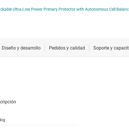
Radiofrecuencia y microondas
Relojes y sincronización
Sensores
Servicios de chip y oblea
log