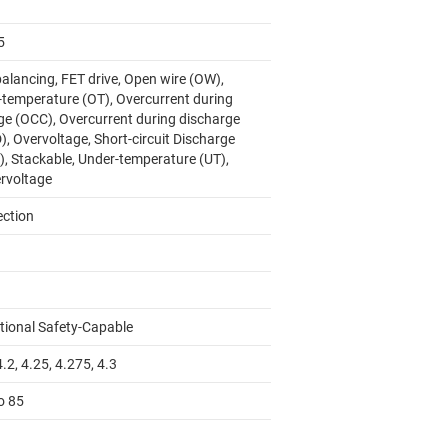
5
balancing, FET drive, Open wire (OW),
-temperature (OT), Overcurrent during
ge (OCC), Overcurrent during discharge
, Overvoltage, Short-circuit Discharge
), Stackable, Under-temperature (UT),
rvoltage
ection
tional Safety-Capable
4.2, 4.25, 4.275, 4.3
o 85