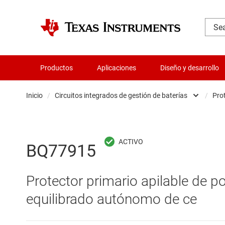
Productos
Aplicaciones
Diseño y desarrollo
Inicio
/
Circuitos integrados de gestión de baterías
/
Pro
Administración de potencia
Aislamiento
BQ77915
Amplificadores
Protector primario apilable de po
Audio, háptica y piezoeléctrica
equilibrado autónomo de ce
Circuitos integrados de gestión de bate