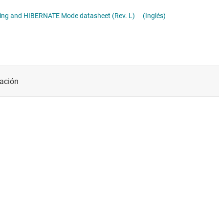
BQ77915 3-Series to 5-Series Stackable Ultra-Low Power Primary Protector with Autonomous Cell Balancing and HIBERNATE Mode datasheet (Rev. L)
(Inglés)