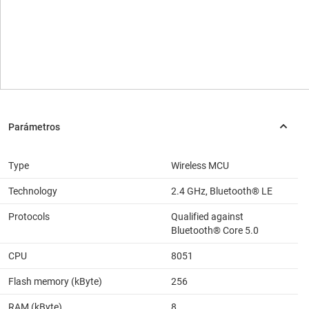
Type
Wireless MCU
Technology
2.4 GHz, Bluetooth® LE
Protocols
Qualified against
Bluetooth® Core 5.0
CPU
8051
Flash memory (kByte)
256
RAM (kByte)
8