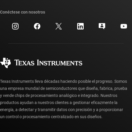
Nuestras historias | Detrás del chip
Suites de API de TI
Búsqueda de referencias cruzadas
Conéctese con nosotros
Eventos
Cuentas de empresa myTI
Centro de atención al cliente
Relaciones con los inversionistas
Envío, pago e impuestos
Empaque
Fabricación
Preguntas frecuentes sobre pedidos
Calidad y confiabilidad
Ciudadanía corporativa
Distribuidores autorizados
Preguntas frecuentes sobre la cuenta myTI
Texas Instruments lleva décadas haciendo posible el progreso. Somos
una empresa mundial de semiconductores que diseña, fabrica, prueba
y vende chips de procesamiento analógico e integrado. Nuestros
productos ayudan a nuestros clientes a gestionar eficazmente la
energía, a detectar y transmitir datos con precisión y a proporcionar
un control o procesamiento centralizado en sus diseños.