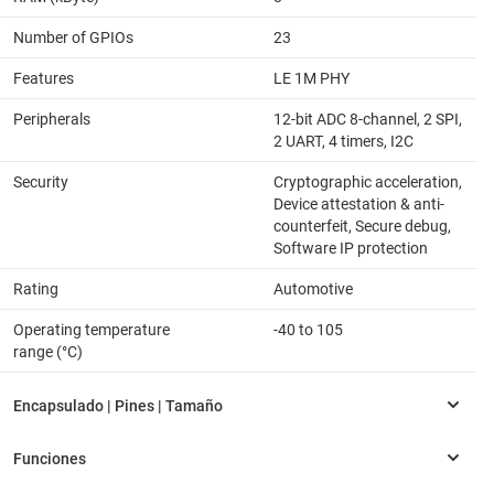
Number of GPIOs
23
Features
LE 1M PHY
Peripherals
12-bit ADC 8-channel, 2 SPI,
2 UART, 4 timers, I2C
Security
Cryptographic acceleration,
Device attestation & anti-
counterfeit, Secure debug,
Software IP protection
Rating
Automotive
Operating temperature
-40 to 105
range (°C)