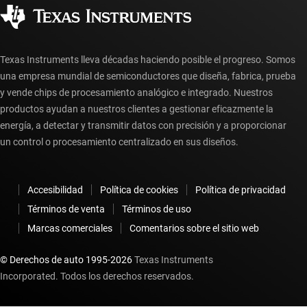
Ciudadanía corporativa
Distribuidores autorizados
Preguntas frecuentes sobre la cuenta myTI
Texas Instruments lleva décadas haciendo posible el progreso. Somos
una empresa mundial de semiconductores que diseña, fabrica, prueba
y vende chips de procesamiento analógico e integrado. Nuestros
productos ayudan a nuestros clientes a gestionar eficazmente la
energía, a detectar y transmitir datos con precisión y a proporcionar
un control o procesamiento centralizado en sus diseños.
Accesibilidad
Política de cookies
Política de privacidad
Términos de venta
Términos de uso
Marcas comerciales
Comentarios sobre el sitio web
© Derechos de auto 1995-
2026
Texas Instruments
Incorporated. Todos los derechos reservados.