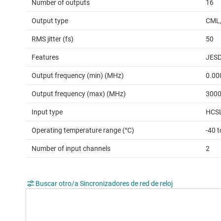
Number of outputs
16
Output type
CML,
RMS jitter (fs)
50
Features
JES
Output frequency (min) (MHz)
0.00
Output frequency (max) (MHz)
300
Input type
HCSL
Operating temperature range (°C)
-40 
Number of input channels
2
Buscar otro/a Sincronizadores de red de reloj