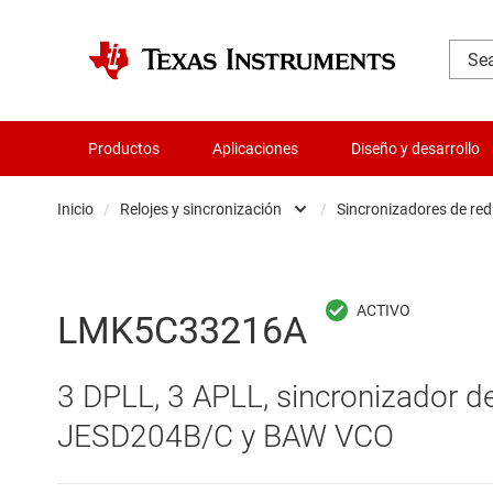
Productos
Aplicaciones
Diseño y desarrollo
Inicio
/
Relojes y sincronización
/
Sincronizadores de red 
Administración de potencia
Búferes
Aislamiento
Generad
LMK5C33216A
Amplificadores
Limpiad
3 DPLL, 3 APLL, sincronizador de
Audio, háptica y piezoeléctrica
Oscila
JESD204B/C y BAW VCO
Circuitos integrados de gestión de bate
Other 