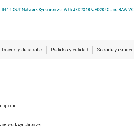
s en tiempo real (RTC) y temporizadores
Radiofrecuencia y microondas
izadores de red de reloj
Relojes y sincronización
Sensores
Servicios de chip y oblea
k network synchronizer