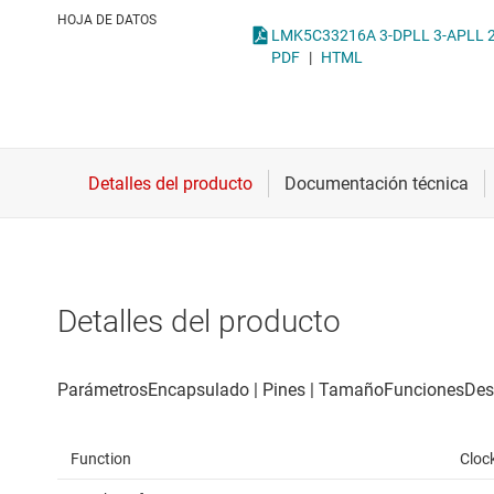
Conectividad inalámbrica
Reloje
HOJA DE DATOS
Controladores para motores
Sincron
PDF
|
HTML
Convertidores de datos
Interfaz
Detalles del producto
Function
Cloc