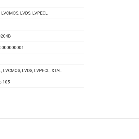
 LVCMOS, LVDS, LVPECL
D204B
0000000001
0
, LVCMOS, LVDS, LVPECL, XTAL
to 105