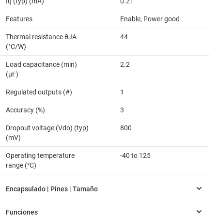
Iq (typ) (mA)
0.21
Features
Enable, Power good
Thermal resistance θJA
44
(°C/W)
Load capacitance (min)
2.2
(µF)
Regulated outputs (#)
1
Accuracy (%)
3
Dropout voltage (Vdo) (typ)
800
(mV)
Operating temperature
-40 to 125
range (°C)