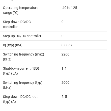
Operating temperature
-40 to 125
range (°C)
Step-down DC/DC
0
controller
Step-up DC/DC controller
0
Iq (typ) (mA)
0.0067
Switching frequency (max)
2200
(kHz)
Shutdown current (ISD)
1.4
(typ) (µA)
Switching frequency (typ)
2000
(kHz)
Step-down DC/DC Iout
5, 5
(typ) (A)