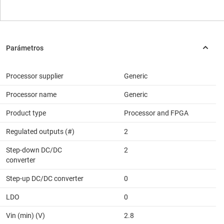
Processor supplier
Generic
Processor name
Generic
Product type
Processor and FPGA
Regulated outputs (#)
2
Step-down DC/DC
2
converter
Step-up DC/DC converter
0
LDO
0
Vin (min) (V)
2.8