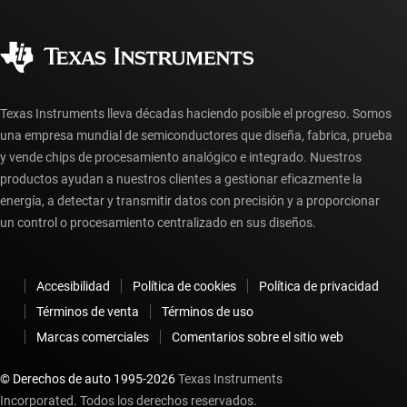
Preguntas frecuentes sobre pedidos
Calidad y confiabilidad
Ciudadanía corporativa
Distribuidores autorizados
Preguntas frecuentes sobre la cuenta myTI
Texas Instruments lleva décadas haciendo posible el progreso. Somos
una empresa mundial de semiconductores que diseña, fabrica, prueba
y vende chips de procesamiento analógico e integrado. Nuestros
productos ayudan a nuestros clientes a gestionar eficazmente la
energía, a detectar y transmitir datos con precisión y a proporcionar
un control o procesamiento centralizado en sus diseños.
Accesibilidad
Política de cookies
Política de privacidad
Términos de venta
Términos de uso
Marcas comerciales
Comentarios sobre el sitio web
© Derechos de auto 1995-
2026
Texas Instruments
Incorporated. Todos los derechos reservados.