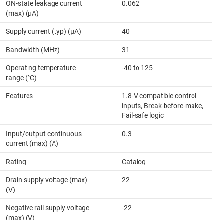
ON-state leakage current
0.062
(max) (µA)
Supply current (typ) (µA)
40
Bandwidth (MHz)
31
Operating temperature
-40 to 125
range (°C)
Features
1.8-V compatible control
inputs, Break-before-make,
Fail-safe logic
Input/output continuous
0.3
current (max) (A)
Rating
Catalog
Drain supply voltage (max)
22
(V)
Negative rail supply voltage
-22
(max) (V)