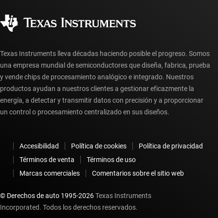
Calidad y confiabilidad
Ciudadanía corporativa
Distribuidores autorizados
Preguntas frecuentes sobre la cuenta myTI
Texas Instruments lleva décadas haciendo posible el progreso. Somos
una empresa mundial de semiconductores que diseña, fabrica, prueba
y vende chips de procesamiento analógico e integrado. Nuestros
productos ayudan a nuestros clientes a gestionar eficazmente la
energía, a detectar y transmitir datos con precisión y a proporcionar
un control o procesamiento centralizado en sus diseños.
Accesibilidad
Política de cookies
Política de privacidad
Términos de venta
Términos de uso
Marcas comerciales
Comentarios sobre el sitio web
© Derechos de auto 1995-
2026
Texas Instruments
Incorporated. Todos los derechos reservados.