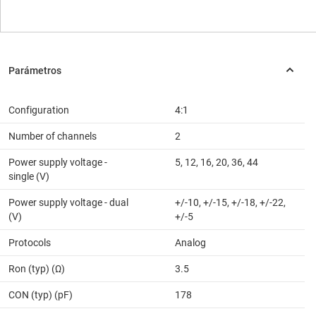
Configuration
4:1
Number of channels
2
Power supply voltage -
5, 12, 16, 20, 36, 44
single (V)
Power supply voltage - dual
+/-10, +/-15, +/-18, +/-22,
(V)
+/-5
Protocols
Analog
Ron (typ) (Ω)
3.5
CON (typ) (pF)
178