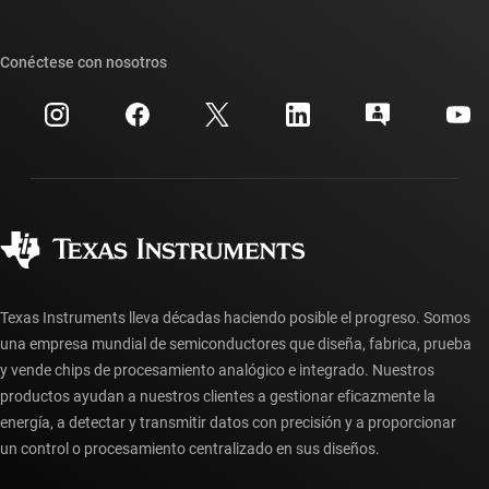
Foros de soporte de diseño de TI E2E™
Nuestras historias | Detrás del chip
Suites de API de TI
Búsqueda de referencias cruzadas
Conéctese con nosotros
Eventos
Cuentas de empresa myTI
Centro de atención al cliente
Relaciones con los inversionistas
Envío, pago e impuestos
Empaque
Fabricación
Preguntas frecuentes sobre pedidos
Calidad y confiabilidad
Ciudadanía corporativa
Distribuidores autorizados
Preguntas frecuentes sobre la cuenta myTI
Texas Instruments lleva décadas haciendo posible el progreso. Somos
una empresa mundial de semiconductores que diseña, fabrica, prueba
y vende chips de procesamiento analógico e integrado. Nuestros
productos ayudan a nuestros clientes a gestionar eficazmente la
energía, a detectar y transmitir datos con precisión y a proporcionar
un control o procesamiento centralizado en sus diseños.