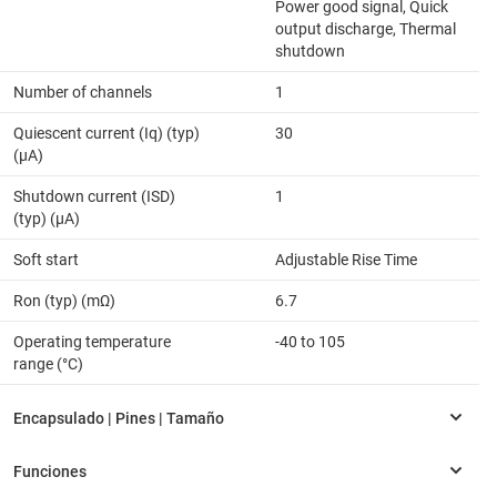
Power good signal, Quick
output discharge, Thermal
shutdown
Number of channels
1
Quiescent current (Iq) (typ)
30
(µA)
Shutdown current (ISD)
1
(typ) (µA)
Soft start
Adjustable Rise Time
Ron (typ) (mΩ)
6.7
Operating temperature
-40 to 105
range (°C)