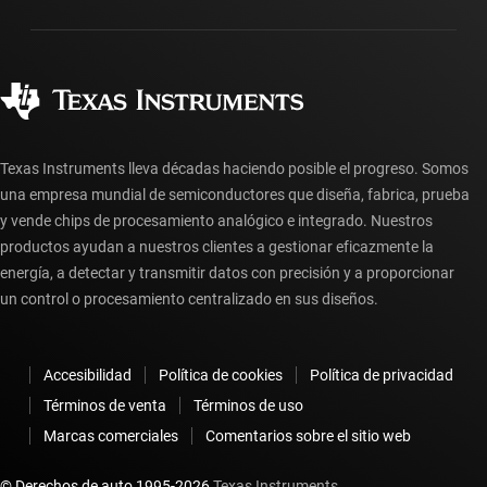
Empaque
Fabricación
Preguntas frecuentes sobre pedidos
Calidad y confiabilidad
Ciudadanía corporativa
Distribuidores autorizados
Preguntas frecuentes sobre la cuenta myTI
Texas Instruments lleva décadas haciendo posible el progreso. Somos
una empresa mundial de semiconductores que diseña, fabrica, prueba
y vende chips de procesamiento analógico e integrado. Nuestros
productos ayudan a nuestros clientes a gestionar eficazmente la
energía, a detectar y transmitir datos con precisión y a proporcionar
un control o procesamiento centralizado en sus diseños.
Accesibilidad
Política de cookies
Política de privacidad
Términos de venta
Términos de uso
Marcas comerciales
Comentarios sobre el sitio web
© Derechos de auto 1995-
2026
Texas Instruments