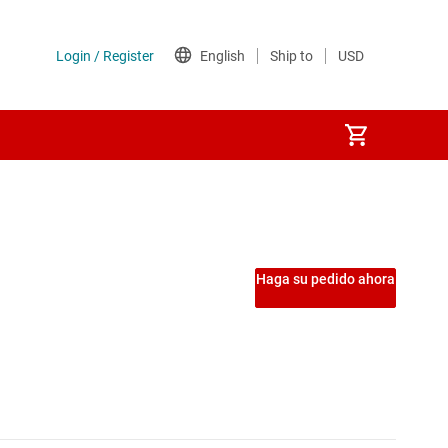
Etapas de potencia
Interruptores de carga
Haga su pedido ahora
Interruptores del lado de tierra
Interruptores y controladores de protección de potencia
MOSFET