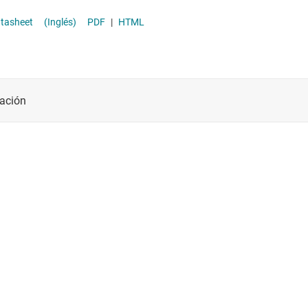
Módulos de energía CC/CC
age datasheet
(Inglés)
PDF
|
HTML
Other power management