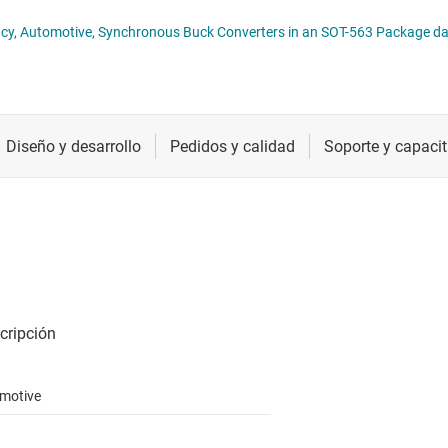
troladores LED
Radiofrecuencia y microondas
TPS62A02x-Q1, 2A, High-Efficiency, Automotive, Synchronous Buck Converters in an SOT-563 Pack
troladores y alimentación para pantallas LCD y OLED
Relojes y sincronización
Sensores
Servicios de chip y oblea
motive