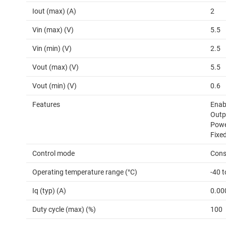
Iout (max) (A)
2
Vin (max) (V)
5.5
Vin (min) (V)
2.5
Vout (max) (V)
5.5
Vout (min) (V)
0.6
Features
Enab
Outp
Power
Fixe
Control mode
Cons
Operating temperature range (°C)
-40 
Iq (typ) (A)
0.00
Duty cycle (max) (%)
100