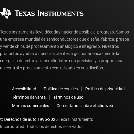
Calidad y confiabilidad
Ciudadanía corporativa
Distribuidores autorizados
Preguntas frecuentes sobre la cuenta myTI
Texas Instruments lleva décadas haciendo posible el progreso. Somos
una empresa mundial de semiconductores que diseña, fabrica, prueba
y vende chips de procesamiento analógico e integrado. Nuestros
productos ayudan a nuestros clientes a gestionar eficazmente la
energía, a detectar y transmitir datos con precisión y a proporcionar
un control o procesamiento centralizado en sus diseños.
Accesibilidad
Política de cookies
Política de privacidad
Términos de venta
Términos de uso
Marcas comerciales
Comentarios sobre el sitio web
© Derechos de auto 1995-
2026
Texas Instruments
Incorporated. Todos los derechos reservados.