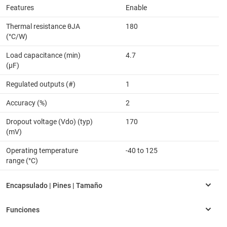
Features
Enable
Thermal resistance θJA
180
(°C/W)
Load capacitance (min)
4.7
(µF)
Regulated outputs (#)
1
Accuracy (%)
2
Dropout voltage (Vdo) (typ)
170
(mV)
Operating temperature
-40 to 125
range (°C)