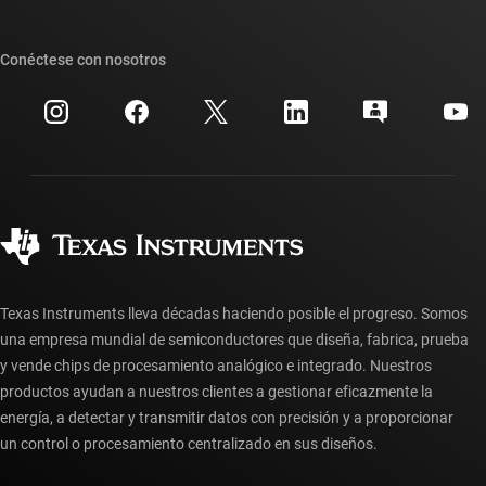
Foros de soporte de diseño de TI E2E™
Nuestras historias | Detrás del chip
Suites de API de TI
Búsqueda de referencias cruzadas
Conéctese con nosotros
Eventos
Cuentas de empresa myTI
Centro de atención al cliente
Relaciones con los inversionistas
Envío, pago e impuestos
Empaque
Fabricación
Preguntas frecuentes sobre pedidos
Calidad y confiabilidad
Ciudadanía corporativa
Distribuidores autorizados
Preguntas frecuentes sobre la cuenta myTI
Texas Instruments lleva décadas haciendo posible el progreso. Somos
una empresa mundial de semiconductores que diseña, fabrica, prueba
y vende chips de procesamiento analógico e integrado. Nuestros
productos ayudan a nuestros clientes a gestionar eficazmente la
energía, a detectar y transmitir datos con precisión y a proporcionar
un control o procesamiento centralizado en sus diseños.