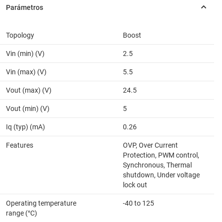
Topology
Boost
Vin (min) (V)
2.5
Vin (max) (V)
5.5
Vout (max) (V)
24.5
Vout (min) (V)
5
Iq (typ) (mA)
0.26
Features
OVP, Over Current
Protection, PWM control,
Synchronous, Thermal
shutdown, Under voltage
lock out
Operating temperature
-40 to 125
range (°C)