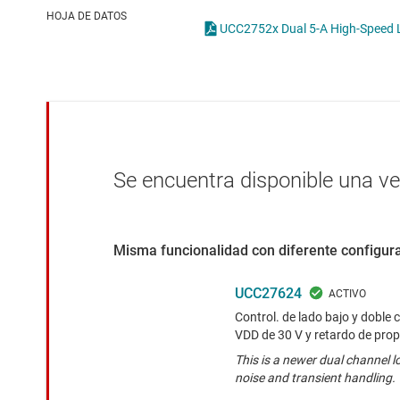
Conectividad inalámbrica
Con
HOJA DE DATOS
Controladores para motores
Con
Convertidores de datos
Interfaz
Se encuentra disponible una v
Misma funcionalidad con diferente configura
UCC27624
Control. de lado bajo y doble 
VDD de 30 V y retardo de prop
This is a newer dual channel l
noise and transient handling.