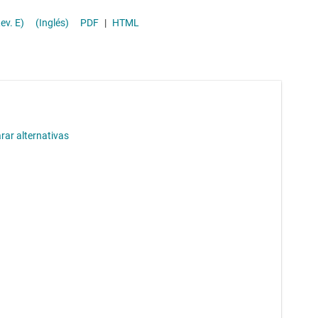
Módulos de energía CC/CC
heet (Rev. E)
(Inglés)
PDF
|
HTML
Other power management
ar alternativas