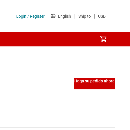
s
Etapas de potencia
Interruptores de carga
Haga su pedido ahora
Interruptores del lado de tierra
Interruptores y controladores de protección de potencia
MOSFET