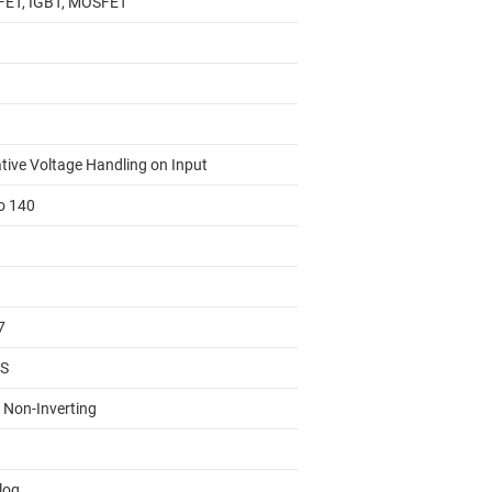
ET, IGBT, MOSFET
tive Voltage Handling on Input
to 140
7
S
, Non-Inverting
log