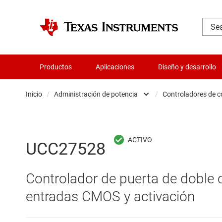
Productos
Aplicaciones
Diseño y desarrollo
Inicio
/
Administración de potencia
/
Controladores de 
Administración de potencia
Cir
Aislamiento
Cir
UCC27528
Amplificadores
Cir
Controlador de puerta de doble 
Audio, háptica y piezoeléctrica
Con
entradas CMOS y activación
Circuitos integrados de gestión de bate
Con