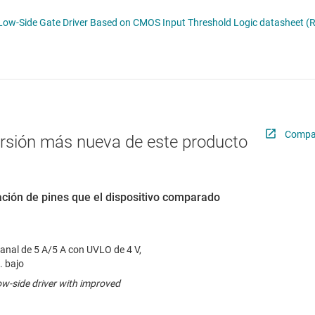
troladores LED
Radiofrecuencia y microondas
UCC2752x Dual 5-A High-Speed Low-Side Gate Driver Based on CMOS Input Threshold Logic datas
troladores y alimentación para pantallas LCD y OLED
Relojes y sincronización
Sensores
Servicios de chip y oblea
Compar
ersión más nueva de este producto
ción de pines que el dispositivo comparado
canal de 5 A/5 A con UVLO de 4 V,
. bajo
ow-side driver with improved