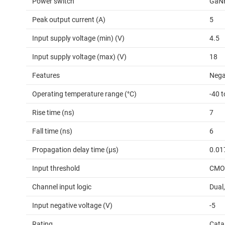
Power switch
GaNF
Peak output current (A)
5
Input supply voltage (min) (V)
4.5
Input supply voltage (max) (V)
18
Features
Nega
Operating temperature range (°C)
-40 
Rise time (ns)
7
Fall time (ns)
6
Propagation delay time (µs)
0.01
Input threshold
CMO
Channel input logic
Dual
Input negative voltage (V)
-5
Rating
Cata