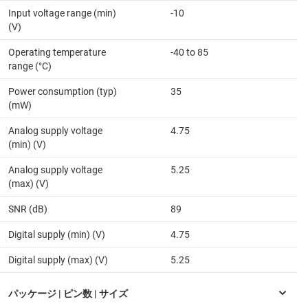
Input voltage range (min)
-10
(V)
Operating temperature
-40 to 85
range (°C)
Power consumption (typ)
35
(mW)
Analog supply voltage
4.75
(min) (V)
Analog supply voltage
5.25
(max) (V)
SNR (dB)
89
Digital supply (min) (V)
4.75
Digital supply (max) (V)
5.25