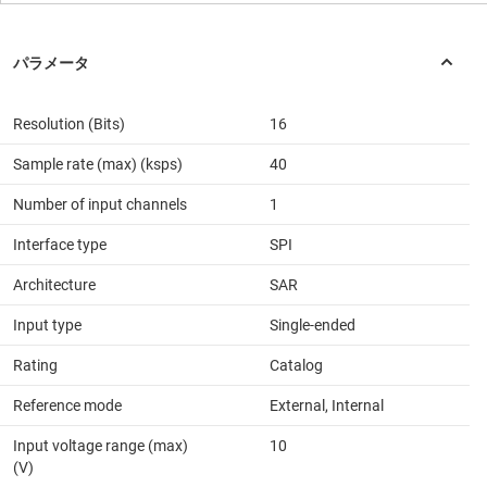
Resolution (Bits)
16
Sample rate (max) (ksps)
40
Number of input channels
1
Interface type
SPI
Architecture
SAR
Input type
Single-ended
Rating
Catalog
Reference mode
External, Internal
Input voltage range (max)
10
(V)