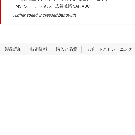
1MSPS、1 チャネル、広帯域幅 SAR ADC
Higher speed, increased bandwith