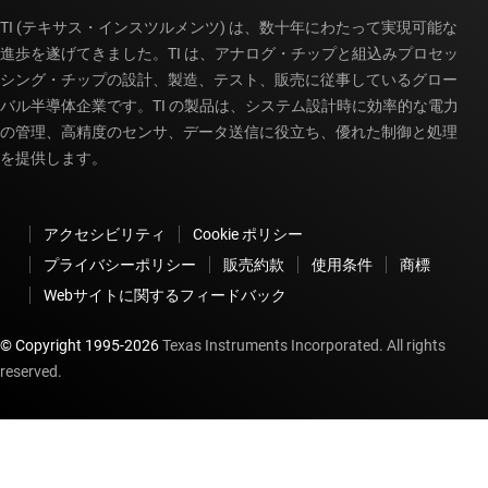
TI (テキサス・インスツルメンツ) は、数十年にわたって実現可能な
進歩を遂げてきました。TI は、アナログ・チップと組込みプロセッ
シング・チップの設計、製造、テスト、販売に従事しているグロー
バル半導体企業です。TI の製品は、システム設計時に効率的な電力
の管理、高精度のセンサ、データ送信に役立ち、優れた制御と処理
を提供します。
アクセシビリティ
Cookie ポリシー
プライバシーポリシー
販売約款
使用条件
商標
Webサイトに関するフィードバック
© Copyright 1995-
2026
Texas Instruments Incorporated. All rights
reserved.