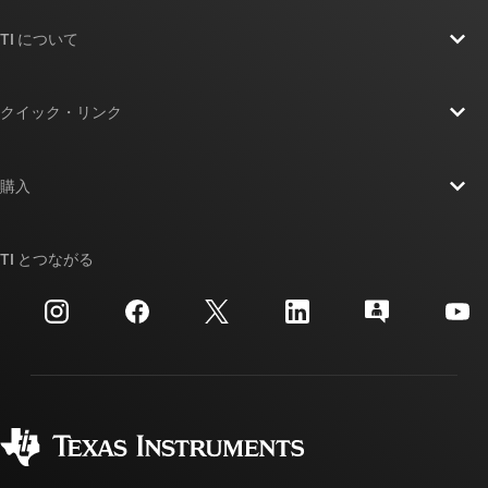
TI について
TI の概要
クイック・リンク
採用情報
お問い合わせ
ニュース
購入
TI E2E™ 設計サポート・フォーラム
ストーリー | チップ開発の舞台裏
TI API スイート
クロスリファレンス検索
TI とつながる
イベント
myTI 法人アカウント
カスタマー・サポート・センター
投資家向け情報
配送、お支払い、および税金
パッケージ
製造
ご注文に関する FAQ
品質と信頼性
コーポレート・シティズンシップ
販売特約店
myTI アカウントの FAQ