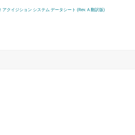
力範囲をプログラム可能な 16 ビット、高速、単一電源 SAR (逐次比較) ADC データ アクイジション システム データシート (Rev. A 翻訳版)