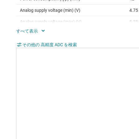
Analog supply voltage (min) (V)
4.75
Analog supply voltage (max) (V)
5.25
SNR (dB)
80
Digital supply (min) (V)
その他の 高精度 ADC を検索
1.65
Digital supply (max) (V)
5.25