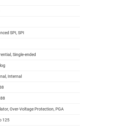
0
nced SPI, SPI
rential, Single-ended
log
nal, Internal
88
288
lator, Over-Voltage Protection, PGA
to 125