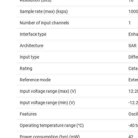
Resolution (Bits)
16
Sample rate (max) (ksps)
100
Number of input channels
1
Interface type
Enha
Architecture
SAR
Input type
Diffe
Rating
Cata
Reference mode
Exter
Input voltage range (max) (V)
12.2
Input voltage range (min) (V)
-12.
Features
Oscil
Operating temperature range (°C)
-40 
Power consumption (typ) (mW)
42