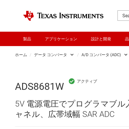
製品
アプリケーション
設計と開発
品
ホーム
/
データ コンバータ
/
A/D コンバータ (ADC)
DLP 製品
A/D コンバ
RF とマイクロ波
ADS8681W
アンプ
D/A コンバ
5V 電源電圧でプログラマブル入
インターフェイス
Other data
ャネル、広帯域幅 SAR ADC
オーディオ、ハプティクス、および
デジタル 