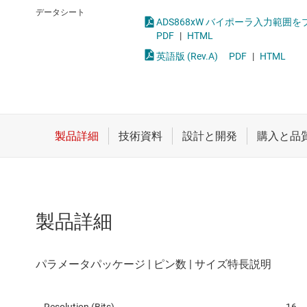
クロックとタイミング
統合型やス
データシート
スイッチ/マルチプレクサ
PDF
|
HTML
英語版 (Rev.A)
PDF
|
HTML
センサ
ダイ / ウェハー サービス
製品詳細