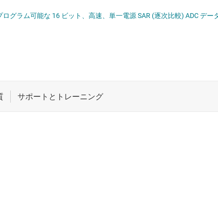
ペシャル ファンクションの各データ コンバータ
ロジックと電圧変換
ADS868xW バイポーラ入
ワイヤレス コネクティビティ
受動 (パッシブ) とディスクリート
絶縁