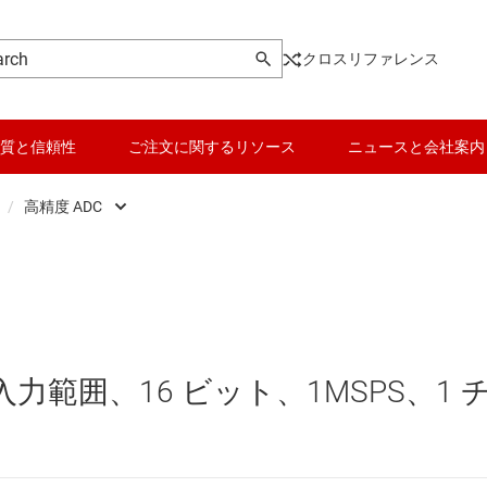
クロスリファレンス
質と信頼性
ご注文に関するリソース
ニュースと会社案内
/
高精度 ADC
ータ (ADC)
高精度 ADC
データ コンバータ
Analog Front End (AFE)
高速 ADC (10MSPS 超過)
バッテリ管理 IC
ータ (DAC)
パワー マネージメント
力範囲、16 ビット、1MSPS、1 
 converters
マイコン (MCU) / プロセッサ
ピエゾ
ポテンショメータ (デジポット)
モータ ドライバ