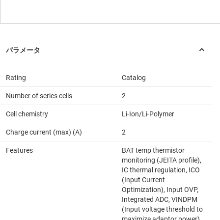
Rating
Catalog
Number of series cells
2
Cell chemistry
Li-Ion/Li-Polymer
Charge current (max) (A)
2
Features
BAT temp thermistor
monitoring (JEITA profile),
IC thermal regulation, ICO
(Input Current
Optimization), Input OVP,
Integrated ADC, VINDPM
(Input voltage threshold to
maximize adaptor power)