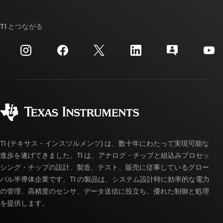
TI E2E™ 設計サポート・フォーラム
ストーリー | チップ開発の舞台裏
TI API スイート
クロスリファレンス検索
TI とつながる
イベント
myTI 法人アカウント
カスタマー・サポート・センター
投資家向け情報
配送、お支払い、および税金
パッケージ
製造
ご注文に関する FAQ
品質と信頼性
コーポレート・シティズンシップ
販売特約店
myTI アカウントの FAQ
TI (テキサス・インスツルメンツ) は、数十年にわたって実現可能な
進歩を遂げてきました。TI は、アナログ・チップと組込みプロセッ
シング・チップの設計、製造、テスト、販売に従事しているグロー
バル半導体企業です。TI の製品は、システム設計時に効率的な電力
の管理、高精度のセンサ、データ送信に役立ち、優れた制御と処理
を提供します。