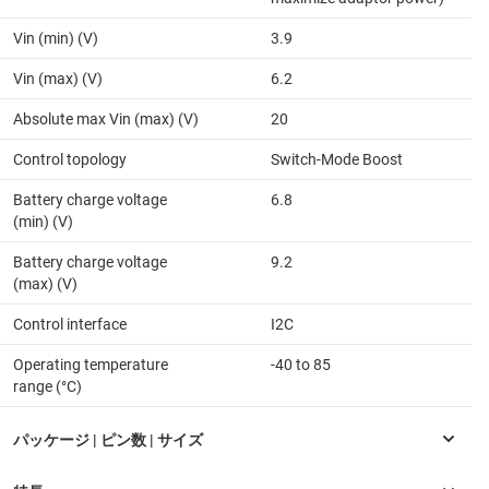
Vin (min) (V)
3.9
Vin (max) (V)
6.2
Absolute max Vin (max) (V)
20
Control topology
Switch-Mode Boost
Battery charge voltage
6.8
(min) (V)
Battery charge voltage
9.2
(max) (V)
Control interface
I2C
Operating temperature
-40 to 85
range (°C)