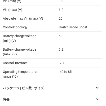
Vin (min) (V)
3.9
Vin (max) (V)
6.2
Absolute max Vin (max) (V)
20
Control topology
Switch-Mode Boost
Battery charge voltage
6.8
(min) (V)
Battery charge voltage
9.2
(max) (V)
Control interface
I2C
Operating temperature
-40 to 85
range (°C)