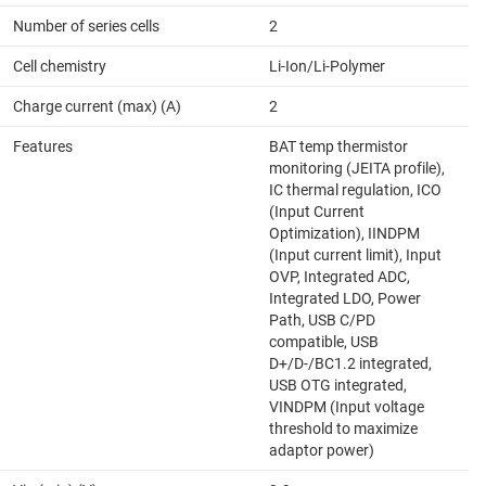
Number of series cells
2
Cell chemistry
Li-Ion/Li-Polymer
Charge current (max) (A)
2
Features
BAT temp thermistor
monitoring (JEITA profile),
IC thermal regulation, ICO
(Input Current
Optimization), IINDPM
(Input current limit), Input
OVP, Integrated ADC,
Integrated LDO, Power
Path, USB C/PD
compatible, USB
D+/D-/BC1.2 integrated,
USB OTG integrated,
VINDPM (Input voltage
threshold to maximize
adaptor power)