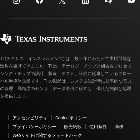
投資家向け情報
配送、お支払い、および税金
パッケージ
製造
ご注文に関する FAQ
品質と信頼性
コーポレート・シティズンシップ
販売特約店
myTI アカウントの FAQ
TI (テキサス・インスツルメンツ) は、数十年にわたって実現可能な
進歩を遂げてきました。TI は、アナログ・チップと組込みプロセッ
シング・チップの設計、製造、テスト、販売に従事しているグロー
バル半導体企業です。TI の製品は、システム設計時に効率的な電力
の管理、高精度のセンサ、データ送信に役立ち、優れた制御と処理
を提供します。
アクセシビリティ
Cookie ポリシー
プライバシーポリシー
販売約款
使用条件
商標
Webサイトに関するフィードバック