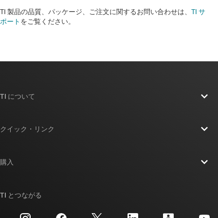
TI 製品の品質、パッケージ、ご注文に関するお問い合わせは、
TI サ
ポート
をご覧ください。​​​​​​​​​​​​​​
TI について
TI の概要
クイック・リンク
採用情報
お問い合わせ
ニュース
購入
TI E2E™ 設計サポート・フォーラム
ストーリー | チップ開発の舞台裏
TI API スイート
クロスリファレンス検索
TI とつながる
イベント
myTI 法人アカウント
カスタマー・サポート・センター