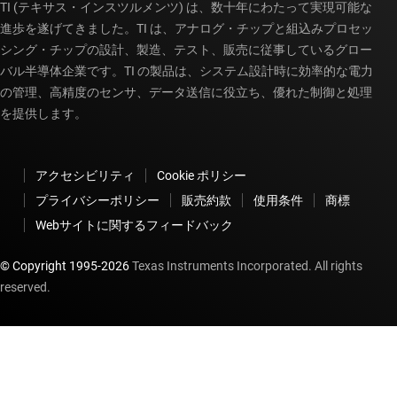
TI (テキサス・インスツルメンツ) は、数十年にわたって実現可能な
進歩を遂げてきました。TI は、アナログ・チップと組込みプロセッ
シング・チップの設計、製造、テスト、販売に従事しているグロー
バル半導体企業です。TI の製品は、システム設計時に効率的な電力
の管理、高精度のセンサ、データ送信に役立ち、優れた制御と処理
を提供します。
アクセシビリティ
Cookie ポリシー
プライバシーポリシー
販売約款
使用条件
商標
Webサイトに関するフィードバック
© Copyright 1995-
2026
Texas Instruments Incorporated. All rights
reserved.