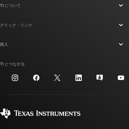
TI について
TI の概要
クイック・リンク
採用情報
お問い合わせ
ニュース
購入
TI E2E™ 設計サポート・フォーラム
ストーリー | チップ開発の舞台裏
TI API スイート
クロスリファレンス検索
TI とつながる
イベント
myTI 法人アカウント
カスタマー・サポート・センター
投資家向け情報
配送、お支払い、および税金
パッケージ
製造
ご注文に関する FAQ
品質と信頼性
コーポレート・シティズンシップ
販売特約店
myTI アカウントの FAQ