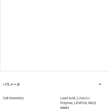
Cell chemistry
Lead Acid, Li-Ion/Li-
Polymer, LiFePO4, NiCd,
NiMH