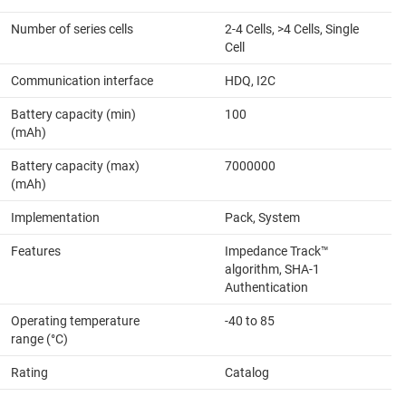
Number of series cells
2-4 Cells, >4 Cells, Single
Cell
Communication interface
HDQ, I2C
Battery capacity (min)
100
(mAh)
Battery capacity (max)
7000000
(mAh)
Implementation
Pack, System
Features
Impedance Track™
algorithm, SHA-1
Authentication
Operating temperature
-40 to 85
range (°C)
Rating
Catalog