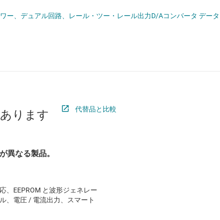
ペシャル ファンクションの各データ コンバータ
ロジックと電圧変換
ット、マイクロパワー、デュアル回路、レール・ツー・レール出力D/Aコンバータ データシー
ワイヤレス コネクティビティ
受動 (パッシブ) とディスクリート
絶縁
代替品と比較
があります
が異なる製品。
 対応、EEPROM と波形ジェネレー
ネル、電圧 / 電流出力、スマート