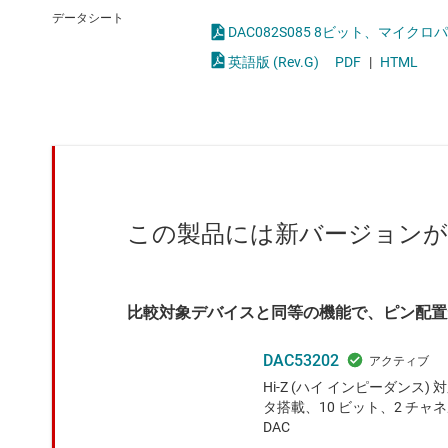
クロックとタイミング
統合型やス
データシート
DAC082S085 8ビ
スイッチ/マルチプレクサ
英語版 (Rev.G)
PDF
|
HTML
センサ
ダイ / ウェハー サービス
この製品には新バージョン
比較対象デバイスと同等の機能で、ピン配置
DAC53202
Hi-Z (ハイ インピーダンス)
タ搭載、10 ビット、2 チャ
DAC