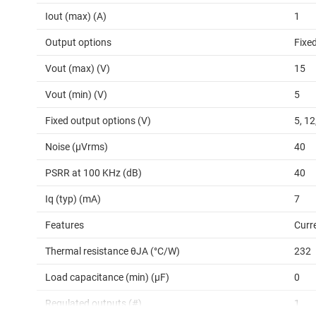
Iout (max) (A)
1
Output options
Fixe
Vout (max) (V)
15
Vout (min) (V)
5
Fixed output options (V)
5, 12
Noise (µVrms)
40
PSRR at 100 KHz (dB)
40
Iq (typ) (mA)
7
Features
Curr
Thermal resistance θJA (°C/W)
232
Load capacitance (min) (µF)
0
Regulated outputs (#)
1