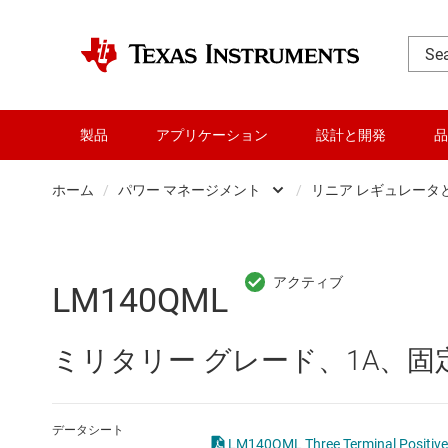
製品
アプリケーション
設計と開発
品
ホーム
/
パワー マネージメント
/
リニア レギュレータと
DLP 製品
AC/
RF とマイクロ波
DC/
LM140QML
アンプ
DC/
ミリタリー グレード、1A、固定
インターフェイス
DDR
オーディオ、ハプティクス、および
LCD
データシート
LM140QML Three Terminal Positi