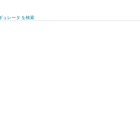
レギュレータ を検索
0
to 125