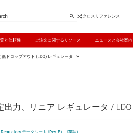
クロスリファレンス
質と信頼性
ご注文に関するリソース
ニュースと会社案内
低ドロップアウト (LDO) レギュレータ
DC スイッチング レギュレータ
データ コンバータ
DC スイッチング レギュレータ
バッテリ管理 IC
DC パワー モジュール
パワー マネージメント
出力、リニア レギュレータ / LDO
 メモリ向け電源 IC
マイコン (MCU) / プロセッサ
ピエゾ
/OLED ディスプレイ向けの電源とドライバ
モータ ドライバ
ve Regulators データシート (Rev. B)
(英語)