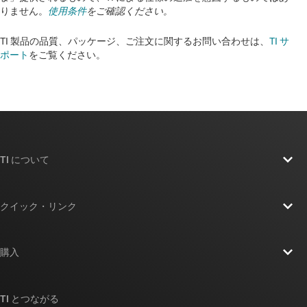
りません。
使用条件
をご確認ください。
TI 製品の品質、パッケージ、ご注文に関するお問い合わせは、
TI サ
ポート
をご覧ください。​​​​​​​​​​​​​​
TI について
TI の概要
クイック・リンク
採用情報
お問い合わせ
ニュース
購入
TI E2E™ 設計サポート・フォーラム
ストーリー | チップ開発の舞台裏
TI API スイート
クロスリファレンス検索
TI とつながる