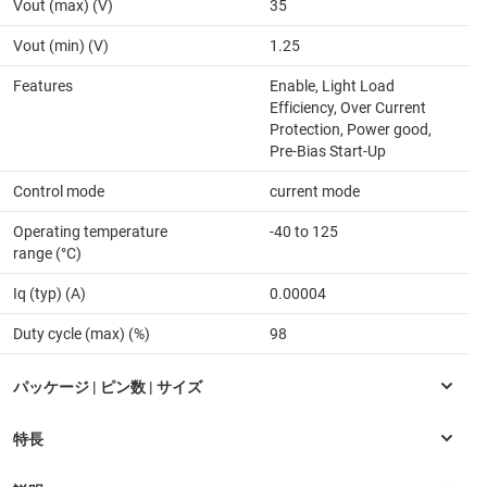
Vout (max) (V)
35
Vout (min) (V)
1.25
Features
Enable, Light Load
Efficiency, Over Current
Protection, Power good,
Pre-Bias Start-Up
Control mode
current mode
Operating temperature
-40 to 125
range (°C)
Iq (typ) (A)
0.00004
Duty cycle (max) (%)
98