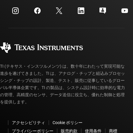
イベント
myTI 法人アカウント
カスタマー・サポート・センター
投資家向け情報
配送、お支払い、および税金
パッケージ
製造
ご注文に関する FAQ
品質と信頼性
コーポレート・シティズンシップ
販売特約店
myTI アカウントの FAQ
TI (テキサス・インスツルメンツ) は、数十年にわたって実現可能な
進歩を遂げてきました。TI は、アナログ・チップと組込みプロセッ
シング・チップの設計、製造、テスト、販売に従事しているグロー
バル半導体企業です。TI の製品は、システム設計時に効率的な電力
の管理、高精度のセンサ、データ送信に役立ち、優れた制御と処理
を提供します。
アクセシビリティ
Cookie ポリシー
プライバシーポリシー
販売約款
使用条件
商標