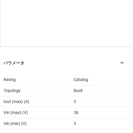
Rating
Catalog
Topology
Buck
Iout (max) (A)
3
Vin (max) (V)
38
Vin (min) (V)
3