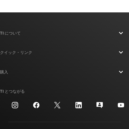
TI について
TI の概要
クイック・リンク
採用情報
お問い合わせ
ニュース
購入
TI E2E™ 設計サポート・フォーラム
ストーリー | チップ開発の舞台裏
TI API スイート
クロスリファレンス検索
TI とつながる
イベント
myTI 法人アカウント
カスタマー・サポート・センター
投資家向け情報
配送、お支払い、および税金
パッケージ
製造
ご注文に関する FAQ