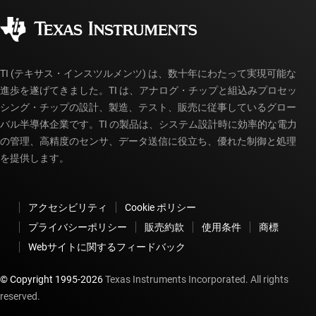
品質と信頼性
コーポレート・シティズンシップ
販売特約店
myTI アカウントの FAQ
TI (テキサス・インスツルメンツ) は、数十年にわたって実現可能な
進歩を遂げてきました。TI は、アナログ・チップと組込みプロセッ
シング・チップの設計、製造、テスト、販売に従事しているグロー
バル半導体企業です。TI の製品は、システム設計時に効率的な電力
の管理、高精度のセンサ、データ送信に役立ち、優れた制御と処理
を提供します。
アクセシビリティ
Cookie ポリシー
プライバシーポリシー
販売約款
使用条件
商標
Webサイトに関するフィードバック
© Copyright 1995-
2026
Texas Instruments Incorporated. All rights
reserved.