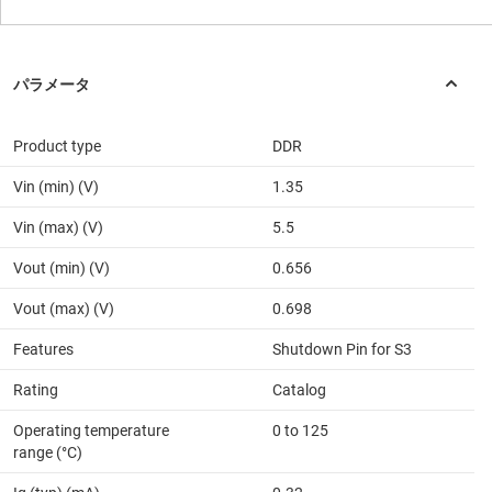
Product type
DDR
Vin (min) (V)
1.35
Vin (max) (V)
5.5
Vout (min) (V)
0.656
Vout (max) (V)
0.698
Features
Shutdown Pin for S3
Rating
Catalog
Operating temperature
0 to 125
range (°C)