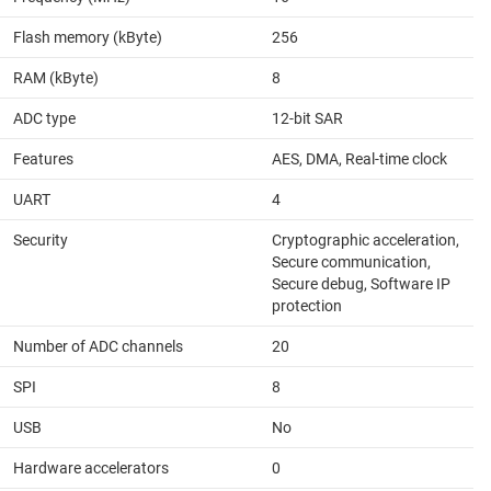
Flash memory (kByte)
256
RAM (kByte)
8
ADC type
12-bit SAR
Features
AES, DMA, Real-time clock
UART
4
Security
Cryptographic acceleration,
Secure communication,
Secure debug, Software IP
protection
Number of ADC channels
20
SPI
8
USB
No
Hardware accelerators
0