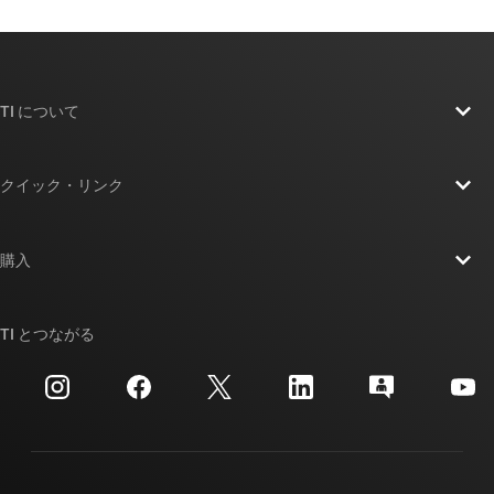
TI について
TI の概要
クイック・リンク
採用情報
お問い合わせ
ニュース
購入
TI E2E™ 設計サポート・フォーラム
ストーリー | チップ開発の舞台裏
TI API スイート
クロスリファレンス検索
TI とつながる
イベント
myTI 法人アカウント
カスタマー・サポート・センター
投資家向け情報
配送、お支払い、および税金
パッケージ
製造
ご注文に関する FAQ
品質と信頼性