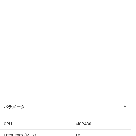
CPU
MSP430
Frequency (MHz)
16