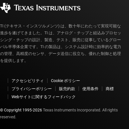
コーポレート・シティズンシップ
販売特約店
myTI アカウントの FAQ
TI (テキサス・インスツルメンツ) は、数十年にわたって実現可能な
進歩を遂げてきました。TI は、アナログ・チップと組込みプロセッ
シング・チップの設計、製造、テスト、販売に従事しているグロー
バル半導体企業です。TI の製品は、システム設計時に効率的な電力
の管理、高精度のセンサ、データ送信に役立ち、優れた制御と処理
を提供します。
アクセシビリティ
Cookie ポリシー
プライバシーポリシー
販売約款
使用条件
商標
Webサイトに関するフィードバック
© Copyright 1995-
2026
Texas Instruments Incorporated. All rights
reserved.