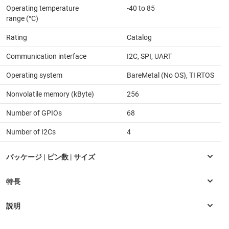
Operating temperature
-40 to 85
range (°C)
Rating
Catalog
Communication interface
I2C, SPI, UART
Operating system
BareMetal (No OS), TI RTOS
Nonvolatile memory (kByte)
256
Number of GPIOs
68
Number of I2Cs
4