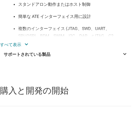
スタンドアロン動作またはホスト制御
簡単な ATE インターフェイス用に設計
複数のインターフェイス (JTAG、SWD、UART、
SPI/QSPI、BDM、SWIM、I2C、DAP、cJTAG、C2、
ICSP、PDI、UPDI、FINE、MUST/MICE、MON08、
ISSP、ICC、MDI、OUT、PSI5、SBW、カスタムなど)
に対応
内蔵メモリカードにデータを記憶
プログラマブル電源出力
購入と開発の開始
MSP430F1101A
—
1KB フラッシュ、128 バイト SRAM、タイマ、
プログラマブル I/O 電圧
コンパレータ搭載、8MHz MCU
MSP430F1111A
—
2KB フラッシュ、128 バイト SRAM、タイマ、
USB、LAN、RS-232、低レベル インターフェイス
コンパレータ搭載、8MHz MCU
USB 電源または AC/DC アダプタ
MSP430F112
—
2KB フラッシュ、128 バイト SRAM、タイマ、コ
ンパレータ搭載、8MHz MCU