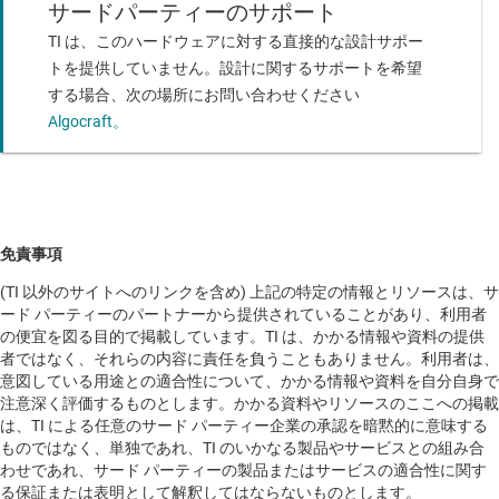
サードパーティーのサポート
MSP430F135
—
16KB フラッシュ、512B SRAM、12 ビット ADC、
TI は、このハードウェアに対する直接的な設計サポー
コンパレータ、SPI/UART 搭載、8MHz MCU
トを提供していません。設計に関するサポートを希望
MSP430F147
—
32KB フラッシュと 1KB SRAM と 12 ビット ADC
する場合、次の場所にお問い合わせください
とコンパレータと SPI/UART 搭載、8MHz マイコン
Algocraft。
MSP430F1471
—
32KB フラッシュと 1KB SRAM と 12 ビット ADC
とコンパレータと SPI/UART 搭載、8MHz マイコン
MSP430F148
—
48KB フラッシュと 2KB SRAM と 12 ビット ADC
とコンパレータと SPI/UART 搭載、8MHz マイコン
免責事項
MSP430F1481
—
48KB フラッシュと 2KB SRAM と 12 ビット ADC
(TI 以外のサイトへのリンクを含め) 上記の特定の情報とリソースは、サ
とコンパレータと SPI/UART 搭載、8MHz マイコン
ード パーティーのパートナーから提供されていることがあり、利用者
の便宜を図る目的で掲載しています。TI は、かかる情報や資料の提供
MSP430F149
—
60KB フラッシュと 2KB SRAM と 12 ビット ADC
者ではなく、それらの内容に責任を負うこともありません。利用者は、
とコンパレータと SPI/UART 搭載、8MHz マイコン
意図している用途との適合性について、かかる情報や資料を自分自身で
注意深く評価するものとします。かかる資料やリソースのここへの掲載
MSP430F1491
—
60KB フラッシュと 2KB SRAM と 12 ビット ADC
は、TI による任意のサード パーティー企業の承認を暗黙的に意味する
とコンパレータと SPI/UART 搭載、8MHz マイコン
ものではなく、単独であれ、TI のいかなる製品やサービスとの組み合
MSP430F155
—
16KB フラッシュ、512 バイト SRAM、12 ビット
わせであれ、サード パーティーの製品またはサービスの適合性に関す
ADC、デュアル 12 ビット DAC、コンパレータ、DMA、
る保証または表明として解釈してはならないものとします。