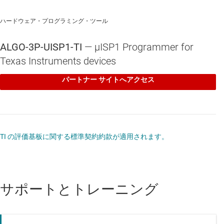
MSP430F1121A
—
4KB フラッシュ、256 バイト SRAM、タイマ、
コンパレータ搭載、8MHz MCU
ハードウェア・プログラミング・ツール
MSP430F1122
—
4KB フラッシュ、256 バイト SRAM、タイマ、10
ALGO-3P-UISP1-TI
— μISP1 Programmer for
ビット ADC、SPI/UART 搭載、8MHz MCU
Texas Instruments devices
MSP430F1132
—
8KB フラッシュ、256 バイト SRAM、タイマ、10
ビット ADC、SPI/UART 搭載、8MHz MCU
パートナー サイトへアクセス
MSP430F122
—
4KB フラッシュ、256 バイト SRAM、タイマ、コ
ンパレータ、SPI/UART 搭載、8MHz MCU
MSP430F1222
—
4KB フラッシュ、256 バイト SRAM、タイマ、10
ビット ADC、SPI/UART 搭載、8MHz MCU
TI の評価基板に関する標準契約約款が適用されます。
MSP430F123
—
8KB フラッシュ、256 バイト SRAM、タイマ、コ
ンパレータ、SPI/UART 搭載、8MHz MCU
MSP430F1232
—
8KB フラッシュ、256 バイト SRAM、タイマ、10
サポートとトレーニング
ビット ADC、SPI/UART 搭載、8MHz MCU
MSP430F133
—
8KB フラッシュ、256B SRAM、12 ビット ADC、
コンパレータ、SPI/UART 搭載、8MHz MCU