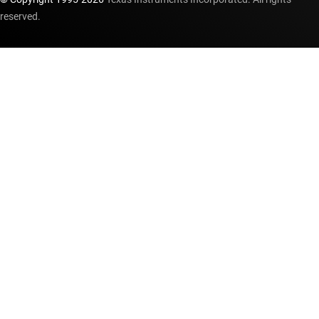
MSP430F2012
—
2KB フラッシュ、128B SRAM、10 ビット ADC、
reserved.
タイマ、SPI/I2C 搭載、16MHz MCU
MSP430F2013
—
1 個の 16 ビット シグマデルタ ADC、SPI/I2C 対
応 USI、2KB フラッシュ、128B RAM 搭載、16 MHz センシング
MCU
MSP430F2013-EP
—
エンハンスド製品、2kB フラッシュと 128B
RAM と 16 ビット デルタ シグマ A/D 搭載、16 ビット超低消費電力
マイコン
MSP430F2101
—
1KB フラッシュ、128 バイト SRAM、タイマ、コ
ンパレータ搭載、16MHz MCU
MSP430F2111
—
2KB フラッシュ、128 バイト SRAM、タイマ、コ
ンパレータ搭載、16MHz MCU
MSP430F2112
—
2KB フラッシュ、256B SRAM、10 ビット ADC、
コンパレータ、I2C/SPI/UART 搭載、16MHz マイコン
MSP430F2121
—
4KB フラッシュ、256 バイト SRAM、タイマ、コ
ンパレータ搭載、16MHz MCU