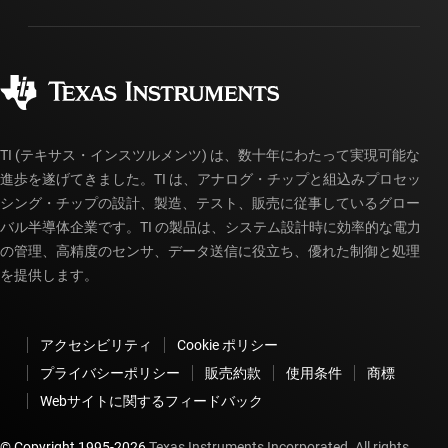
パッケージ
デュアル 12 ビット DAC、コンパレータ、DMA、I2C/SPI/UART 搭
製造
載、8MHz MCU
ご注文に関する FAQ
品質と信頼性
コーポレート・シティズンシップ
MSP430F168
—
48KB フラッシュ、2KB SRAM、12 ビット ADC、
販売特約店
デュアル 12 ビット DAC、コンパレータ、DMA、I2C/SPI/UART 搭
myTI アカウントの FAQ
載、8MHz MCU
MSP430F169
—
60KB フラッシュ、2KB SRAM、12 ビット ADC、
TI (テキサス・インスツルメンツ) は、数十年にわたって実現可能な
デュアル 12 ビット DAC、コンパレータ、DMA、I2C/SPI/UART 搭
進歩を遂げてきました。TI は、アナログ・チップと組込みプロセッ
載、8MHz MCU
シング・チップの設計、製造、テスト、販売に従事しているグロー
MSP430F2001
—
1KB フラッシュ、128 バイト SRAM、タイマ、コ
バル半導体企業です。TI の製品は、システム設計時に効率的な電力
ンパレータ搭載、16MHz MCU
の管理、高精度のセンサ、データ送信に役立ち、優れた制御と処理
を提供します。
MSP430F2002
—
1KB フラッシュ、128 バイト SRAM、SPI/I2C、
コンパレータ、タイマ搭載、16MHz MCU
MSP430F2003
—
1 個の 16 ビッド シグマデルタ ADC、SPI/I2C 対
アクセシビリティ
Cookie ポリシー
応 USI、1KB フラッシュ、128B RAM 搭載、16-MHz センシング
MCU
プライバシーポリシー
販売約款
使用条件
商標
Webサイトに関するフィードバック
MSP430F2011
—
2KB フラッシュ、128 バイト SRAM、タイマ、コ
ンパレータ搭載、16MHz MCU
© Copyright 1995-
2026
Texas Instruments Incorporated. All rights