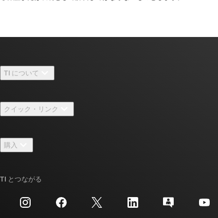
I2C/SPI/UART 搭載、8MHz MCU
MSP430F156
—
24KB フラッシュ、1KB SRAM、12 ビット ADC、
デュアル 12 ビット DAC、コンパレータ、DMA、I2C/SPI/UART 搭
載、8MHz MCU
MSP430F157
—
32KB フラッシュ、1KB SRAM、12 ビット ADC、
デュアル 12 ビット DAC、コンパレータ、DMA、I2C/SPI/UART 搭
TI について
載、8MHz MCU
TI の概要
MSP430F1610
—
32KB フラッシュ、5KB SRAM、12 ビット ADC、
クイック・リンク
デュアル 12 ビット DAC、コンパレータ、DMA、I2C/SPI/UART 搭
採用情報
載、8MHz MCU
お問い合わせ
MSP430F1611
—
48KB フラッシュ、10KB SRAM、12 ビット
ニュース
購入
ADC、デュアル 12 ビット DAC、コンパレータ、DMA、
TI E2E™ 設計サポート・フォーラム
I2C/SPI/UART 搭載、8MHz MCU
ストーリー | チップ開発の舞台裏
TI API スイート
MSP430F1612
—
55KB フラッシュ、5KB SRAM、12 ビット ADC、
クロスリファレンス検索
TI とつながる
イベント
デュアル 12 ビット DAC、コンパレータ、DMA、I2C/SPI/UART 搭
myTI 法人アカウント
載、8MHz MCU
カスタマー・サポート・センター
投資家向け情報
配送、お支払い、および税金
MSP430F167
—
32KB フラッシュ、1KB SRAM、12 ビット ADC、