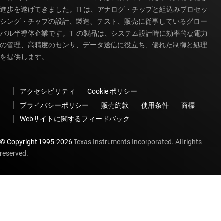
進歩を遂げてきました。TI は、アナログ・チップと組込みプロセッ
シング・チップの設計、製造、テスト、販売に従事しているグロー
バル半導体企業です。TI の製品は、システム設計時に効率的な電力
の管理、高精度のセンサ、データ送信に役立ち、優れた制御と処理
を提供します。
アクセシビリティ
Cookie ポリシー
プライバシーポリシー
販売約款
使用条件
商標
Webサイトに関するフィードバック
© Copyright 1995-
2026
Texas Instruments Incorporated. All rights
reserved.