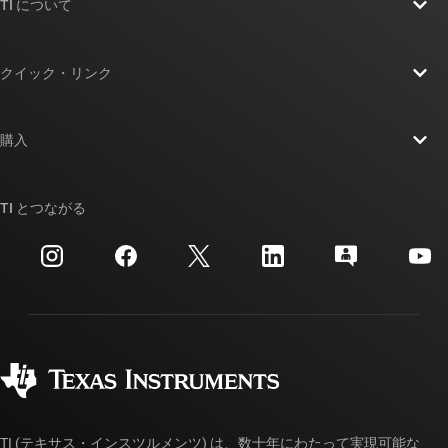
TI について
TI の概要
クイック・リンク
採用情報
お問い合わせ
ニュース
購入
TI E2E™ 設計サポート・フォーラム
ストーリー | チップ開発の舞台裏
TI API スイート
クロスリファレンス検索
TI とつながる
イベント
myTI 法人アカウント
カスタマー・サポート・センター
投資家向け情報
配送、お支払い、および税金
パッケージ
製造
ご注文に関する FAQ
品質と信頼性
コーポレート・シティズンシップ
販売特約店
myTI アカウントの FAQ
TI (テキサス・インスツルメンツ) は、数十年にわたって実現可能な