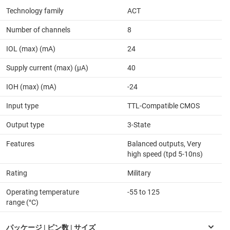
Technology family
ACT
Number of channels
8
IOL (max) (mA)
24
Supply current (max) (µA)
40
IOH (max) (mA)
-24
Input type
TTL-Compatible CMOS
Output type
3-State
Features
Balanced outputs, Very
high speed (tpd 5-10ns)
Rating
Military
Operating temperature
-55 to 125
range (°C)