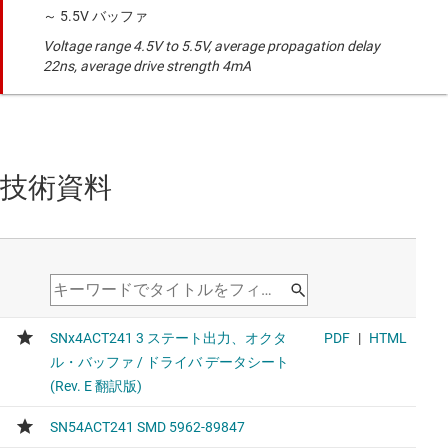
～ 5.5V バッファ
Voltage range 4.5V to 5.5V, average propagation delay
22ns, average drive strength 4mA
技術資料