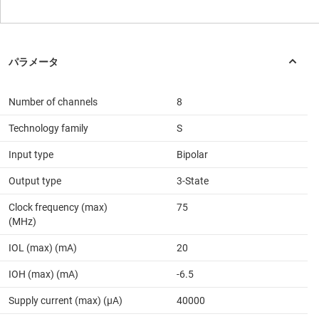
Number of channels
8
Technology family
S
Input type
Bipolar
Output type
3-State
Clock frequency (max)
75
(MHz)
IOL (max) (mA)
20
IOH (max) (mA)
-6.5
Supply current (max) (µA)
40000