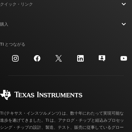
クイック・リンク
採用情報
お問い合わせ
ニュース
購入
TI E2E™ 設計サポート・フォーラム
ストーリー | チップ開発の舞台裏
TI API スイート
クロスリファレンス検索
TI とつながる
イベント
myTI 法人アカウント
カスタマー・サポート・センター
投資家向け情報
配送、お支払い、および税金
パッケージ
製造
ご注文に関する FAQ
品質と信頼性
コーポレート・シティズンシップ
販売特約店
myTI アカウントの FAQ
TI (テキサス・インスツルメンツ) は、数十年にわたって実現可能な
進歩を遂げてきました。TI は、アナログ・チップと組込みプロセッ
シング・チップの設計、製造、テスト、販売に従事しているグロー