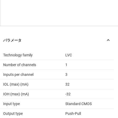
Technology family
LVC
Number of channels
1
Inputs per channel
3
IOL (max) (mA)
32
IOH (max) (mA)
-32
Input type
Standard CMOS
Output type
Push-Pull