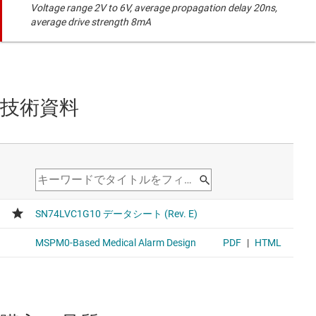
Voltage range 2V to 6V, average propagation delay 20ns,
average drive strength 8mA
技術資料