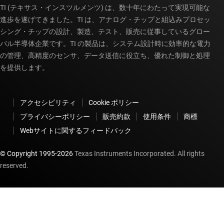
TI (テキサス・インスツルメンツ) は、数十年にわたって実現可能な
進歩を遂げてきました。TI は、アナログ・チップと組込みプロセッ
シング・チップの設計、製造、テスト、販売に従事しているグロー
バル半導体企業です。TI の製品は、システム設計時に効率的な電力
の管理、高精度のセンサ、データ送信に役立ち、優れた制御と処理
を提供します。
アクセシビリティ
Cookie ポリシー
プライバシーポリシー
販売約款
使用条件
商標
Webサイトに関するフィードバック
© Copyright 1995-
2026
Texas Instruments Incorporated. All rights
reserved.