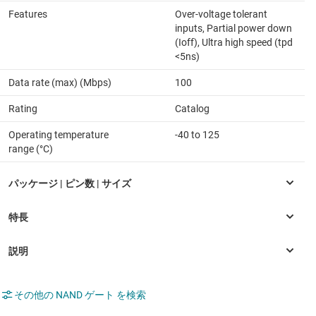
Features
Over-voltage tolerant
inputs, Partial power down
(Ioff), Ultra high speed (tpd
<5ns)
Data rate (max) (Mbps)
100
Rating
Catalog
Operating temperature
-40 to 125
range (°C)
その他の NAND ゲート を検索