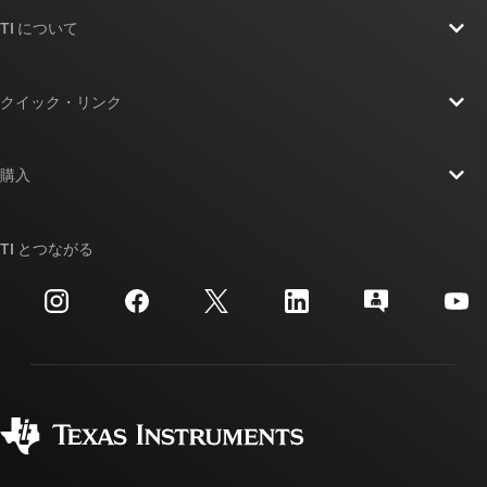
TI について
TI の概要
クイック・リンク
採用情報
お問い合わせ
ニュース
購入
TI E2E™ 設計サポート・フォーラム
ストーリー | チップ開発の舞台裏
TI API スイート
クロスリファレンス検索
TI とつながる
イベント
myTI 法人アカウント
カスタマー・サポート・センター
投資家向け情報
配送、お支払い、および税金
パッケージ
製造
ご注文に関する FAQ
品質と信頼性
コーポレート・シティズンシップ
販売特約店
myTI アカウントの FAQ