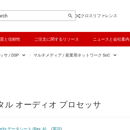
クロスリファレンス
質と信頼性
ご注文に関するリソース
ニュースと会社案内
 / DSP
/
マルチメディア / 産業用ネットワーク SoC
Microcontrollers
データ コンバータ
オーディオ / レーダー DSP SoC
マイクロプロセッサ / DSP
バッテリ管理 IC
マルチメディア / 産業用ネットワーク 
パワー マネージメント
車載ネットワーク SoC
タル オーディオ プロセッサ
マイコン (MCU) / プロセッサ
車載運転支援 SoC
ピエゾ
モータ ドライバ
 Effects データシート (Rev. A)
(英語)