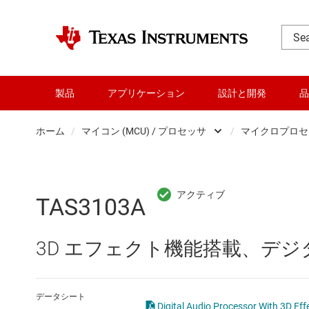
製品
アプリケーション
設計と開発
品
ホーム
/
マイコン (MCU) / プロセッサ
/
マイクロプロセッサ
DLP 製品
RF とマイクロ波
TAS3103A
アンプ
3D エフェクト機能搭載、デジ
インターフェイス
オーディオ、ハプティクス、および
データシート
Digital Audio Processor With 3D