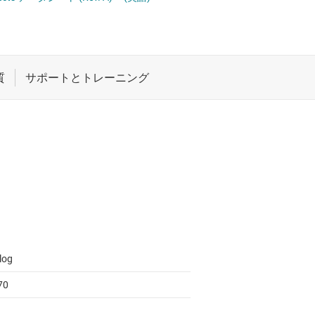
ロジックと電圧変換
ワイヤレス コネクティビティ
受動 (パッシブ) とディスクリート
絶縁
log
70