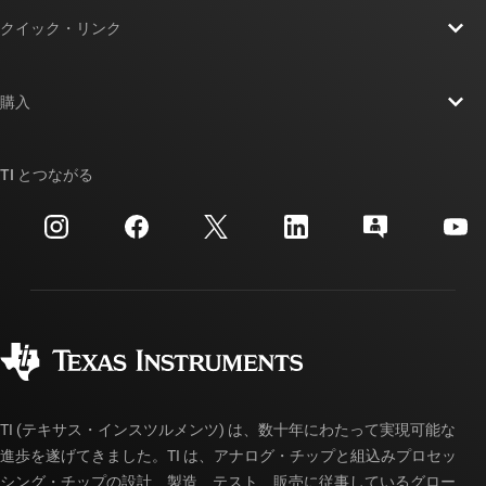
TI の概要
クイック・リンク
採用情報
お問い合わせ
ニュース
購入
TI E2E™ 設計サポート・フォーラム
ストーリー | チップ開発の舞台裏
TI API スイート
クロスリファレンス検索
TI とつながる
イベント
myTI 法人アカウント
カスタマー・サポート・センター
投資家向け情報
配送、お支払い、および税金
パッケージ
製造
ご注文に関する FAQ
品質と信頼性
コーポレート・シティズンシップ
販売特約店
myTI アカウントの FAQ
TI (テキサス・インスツルメンツ) は、数十年にわたって実現可能な
進歩を遂げてきました。TI は、アナログ・チップと組込みプロセッ
シング・チップの設計、製造、テスト、販売に従事しているグロー