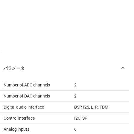
Number of ADC channels
2
Number of DAC channels
2
Digital audio interface
DSP, I2S, L, R, TDM
Control interface
I2C, SPI
Analog inputs
6