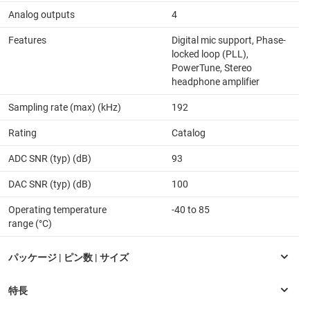
Analog outputs
4
Features
Digital mic support, Phase-
locked loop (PLL),
PowerTune, Stereo
headphone amplifier
Sampling rate (max) (kHz)
192
Rating
Catalog
ADC SNR (typ) (dB)
93
DAC SNR (typ) (dB)
100
Operating temperature
-40 to 85
range (°C)