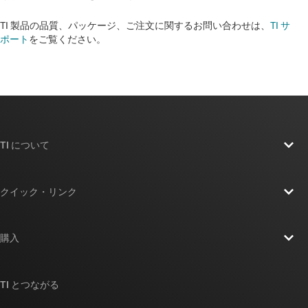
TI 製品の品質、パッケージ、ご注文に関するお問い合わせは、
TI サ
ポート
をご覧ください。​​​​​​​​​​​​​​
TI について
TI の概要
クイック・リンク
採用情報
お問い合わせ
ニュース
購入
TI E2E™ 設計サポート・フォーラム
ストーリー | チップ開発の舞台裏
TI API スイート
クロスリファレンス検索
TI とつながる
イベント
myTI 法人アカウント