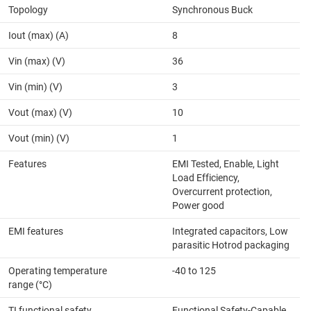
Topology
Synchronous Buck
Iout (max) (A)
8
Vin (max) (V)
36
Vin (min) (V)
3
Vout (max) (V)
10
Vout (min) (V)
1
Features
EMI Tested, Enable, Light
Load Efficiency,
Overcurrent protection,
Power good
EMI features
Integrated capacitors, Low
parasitic Hotrod packaging
Operating temperature
-40 to 125
range (°C)
TI functional safety
Functional Safety-Capable