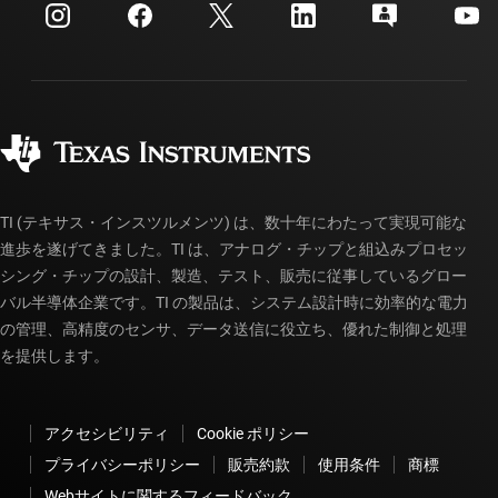
カスタマー・サポート・センター
投資家向け情報
配送、お支払い、および税金
パッケージ
製造
ご注文に関する FAQ
品質と信頼性
コーポレート・シティズンシップ
販売特約店
myTI アカウントの FAQ
TI (テキサス・インスツルメンツ) は、数十年にわたって実現可能な
進歩を遂げてきました。TI は、アナログ・チップと組込みプロセッ
シング・チップの設計、製造、テスト、販売に従事しているグロー
バル半導体企業です。TI の製品は、システム設計時に効率的な電力
の管理、高精度のセンサ、データ送信に役立ち、優れた制御と処理
を提供します。
アクセシビリティ
Cookie ポリシー
プライバシーポリシー
販売約款
使用条件
商標
Webサイトに関するフィードバック