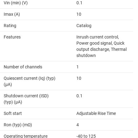
Vin (min) (V)
0.1
Imax (A)
10
Rating
Catalog
Features
Inrush current control,
Power good signal, Quick
output discharge, Thermal
shutdown
Number of channels
1
Quiescent current (Iq) (typ)
10
(µA)
Shutdown current (ISD)
0.1
(typ) (µA)
Soft start
Adjustable Rise Time
Ron (typ) (mΩ)
4
Operating temperature
-40 to 125