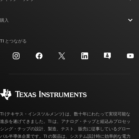
採用情報
お問い合わせ
ニュース
購入
TI E2E™ 設計サポート・フォーラム
ストーリー | チップ開発の舞台裏
TI API スイート
クロスリファレンス検索
TI とつながる
イベント
myTI 法人アカウント
カスタマー・サポート・センター
投資家向け情報
配送、お支払い、および税金
パッケージ
製造
ご注文に関する FAQ
品質と信頼性
コーポレート・シティズンシップ
販売特約店
myTI アカウントの FAQ
TI (テキサス・インスツルメンツ) は、数十年にわたって実現可能な
進歩を遂げてきました。TI は、アナログ・チップと組込みプロセッ
シング・チップの設計、製造、テスト、販売に従事しているグロー
バル半導体企業です。TI の製品は、システム設計時に効率的な電力