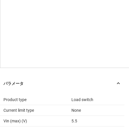
Product type
Load switch
Current limit type
None
Vin (max) (V)
5.5