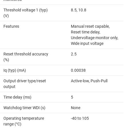
Threshold voltage 1 (typ)
8.5, 10.8
(V)
Features
Manual reset capable,
Reset time delay,
Undervoltage monitor only,
Wide input voltage
Reset threshold accuracy
2.5
(%)
Iq (typ) (mA)
0.00038
Output driver type/reset
Active-low, Push-Pull
output
Time delay (ms)
5
Watchdog timer WDI (s)
None
Operating temperature
-40 to 105
range (°C)