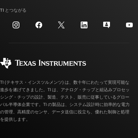
ストーリー | チップ開発の舞台裏
TI API スイート
クロスリファレンス検索
TI とつながる
イベント
myTI 法人アカウント
カスタマー・サポート・センター
投資家向け情報
配送、お支払い、および税金
パッケージ
製造
ご注文に関する FAQ
品質と信頼性
コーポレート・シティズンシップ
販売特約店
myTI アカウントの FAQ
TI (テキサス・インスツルメンツ) は、数十年にわたって実現可能な
進歩を遂げてきました。TI は、アナログ・チップと組込みプロセッ
シング・チップの設計、製造、テスト、販売に従事しているグロー
バル半導体企業です。TI の製品は、システム設計時に効率的な電力
の管理、高精度のセンサ、データ送信に役立ち、優れた制御と処理
を提供します。