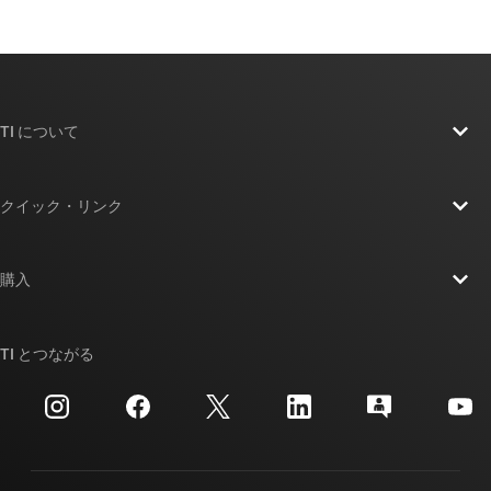
TI について
TI の概要
クイック・リンク
採用情報
お問い合わせ
ニュース
購入
TI E2E™ 設計サポート・フォーラム
ストーリー | チップ開発の舞台裏
TI API スイート
クロスリファレンス検索
TI とつながる
イベント
myTI 法人アカウント
カスタマー・サポート・センター
投資家向け情報
配送、お支払い、および税金
パッケージ
製造
ご注文に関する FAQ