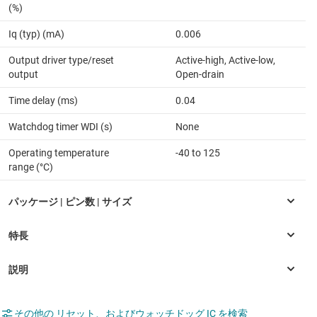
(%)
Iq (typ) (mA)
0.006
Output driver type/reset
Active-high, Active-low,
output
Open-drain
Time delay (ms)
0.04
Watchdog timer WDI (s)
None
Operating temperature
-40 to 125
range (°C)
その他の リセット、およびウォッチドッグ IC を検索