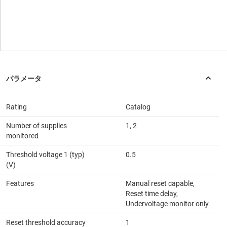
Rating
Catalog
Number of supplies
1, 2
monitored
Threshold voltage 1 (typ)
0.5
(V)
Features
Manual reset capable,
Reset time delay,
Undervoltage monitor only
Reset threshold accuracy
1