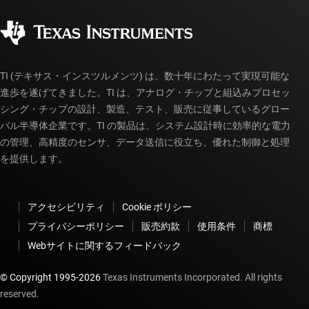
品質と信頼性
コーポレート・シティズンシップ
販売特約店
myTI アカウントの FAQ
TI (テキサス・インスツルメンツ) は、数十年にわたって実現可能な
進歩を遂げてきました。TI は、アナログ・チップと組込みプロセッ
シング・チップの設計、製造、テスト、販売に従事しているグロー
バル半導体企業です。TI の製品は、システム設計時に効率的な電力
の管理、高精度のセンサ、データ送信に役立ち、優れた制御と処理
を提供します。
アクセシビリティ
Cookie ポリシー
プライバシーポリシー
販売約款
使用条件
商標
Webサイトに関するフィードバック
© Copyright 1995-
2026
Texas Instruments Incorporated. All rights
reserved.