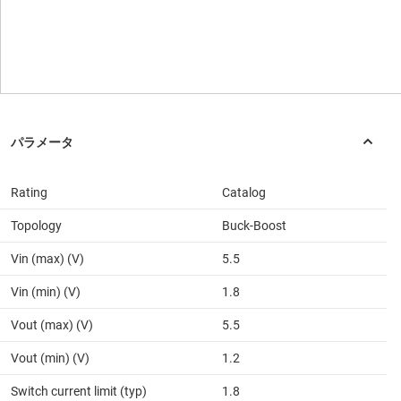
Rating
Catalog
Topology
Buck-Boost
Vin (max) (V)
5.5
Vin (min) (V)
1.8
Vout (max) (V)
5.5
Vout (min) (V)
1.2
Switch current limit (typ)
1.8