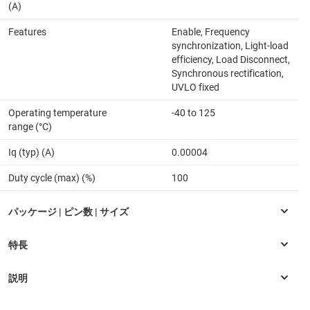
(A)
Features
Enable, Frequency
synchronization, Light-load
efficiency, Load Disconnect,
Synchronous rectification,
UVLO fixed
Operating temperature
-40 to 125
range (°C)
Iq (typ) (A)
0.00004
Duty cycle (max) (%)
100