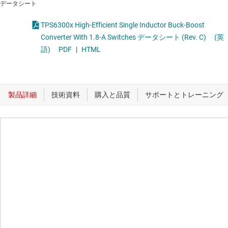
データシート
TPS6300x High-Efficient Single Inductor Buck-Boost
Converter With 1.8-A Switches データシート (Rev. C)
(英
語)
PDF
|
HTML