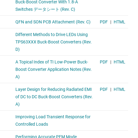
Upgraded product with 8-uA IQ and smaller SOT package.
TPS63030
1A スイッチ搭載、高効率シングル インダクタ、昇降圧コ
ンバータ
Lower output current (1-A switch).