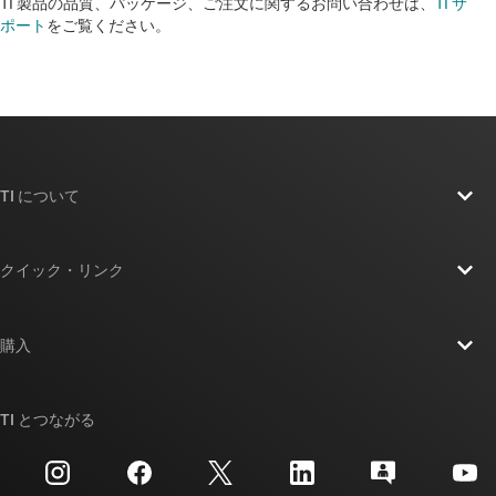
TI 製品の品質、パッケージ、ご注文に関するお問い合わせは、
TI サ
ポート
をご覧ください。​​​​​​​​​​​​​​
TI について
TI の概要
クイック・リンク
採用情報
お問い合わせ
ニュース
購入
TI E2E™ 設計サポート・フォーラム
ストーリー | チップ開発の舞台裏
TI API スイート
クロスリファレンス検索
TI とつながる
イベント
myTI 法人アカウント
カスタマー・サポート・センター
投資家向け情報
配送、お支払い、および税金