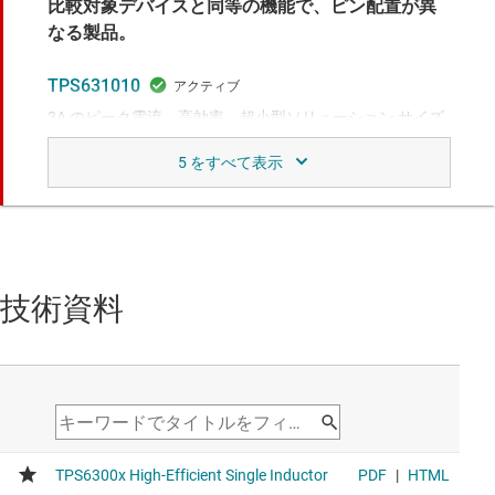
比較対象デバイスと同等の機能で、ピン配置が異
なる製品。
TPS631010
3A のピーク電流、高効率、超小型ソリューション サイズ
の昇降圧コンバータ
Upgraded product with 8-µA IQ and smaller WCSP package
比較対象デバイスと類似の機能。
技術資料
TPS63010
2A スイッチ搭載、高効率シングル インダクタ、昇降圧コ
ンバータ
For applications requiring a smaller solution size.
TPS631000
1.5A 出力電流、高い電力密度、昇降圧コンバータ