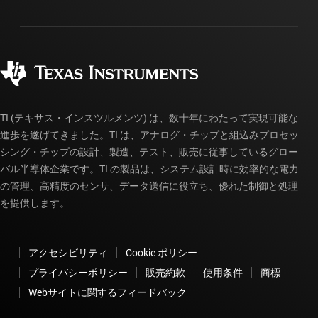
パッケージ
製造
ご注文に関する FAQ
品質と信頼性
コーポレート・シティズンシップ
販売特約店
myTI アカウントの FAQ
TI (テキサス・インスツルメンツ) は、数十年にわたって実現可能な
進歩を遂げてきました。TI は、アナログ・チップと組込みプロセッ
シング・チップの設計、製造、テスト、販売に従事しているグロー
バル半導体企業です。TI の製品は、システム設計時に効率的な電力
の管理、高精度のセンサ、データ送信に役立ち、優れた制御と処理
を提供します。
アクセシビリティ
Cookie ポリシー
プライバシーポリシー
販売約款
使用条件
商標
Webサイトに関するフィードバック