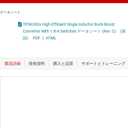
データシート
TPS6300x High-Efficient Single Inductor Buck-Boost
Converter With 1.8-A Switches データシート (Rev. C)
(英
語)
PDF
|
HTML