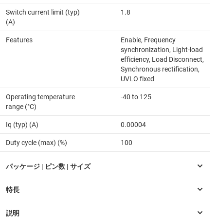
Switch current limit (typ)
1.8
(A)
Features
Enable, Frequency
synchronization, Light-load
efficiency, Load Disconnect,
Synchronous rectification,
UVLO fixed
Operating temperature
-40 to 125
range (°C)
Iq (typ) (A)
0.00004
Duty cycle (max) (%)
100