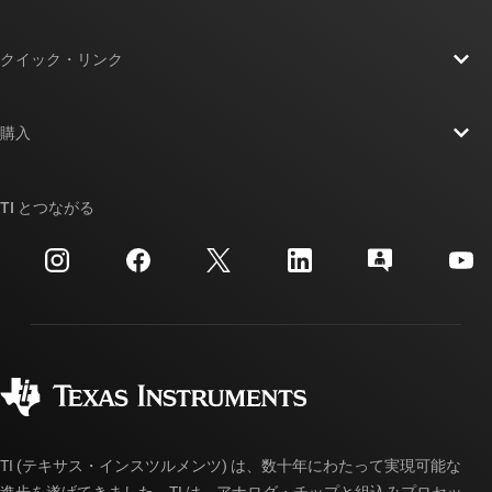
TI の概要
クイック・リンク
採用情報
お問い合わせ
ニュース
購入
TI E2E™ 設計サポート・フォーラム
ストーリー | チップ開発の舞台裏
TI API スイート
クロスリファレンス検索
TI とつながる
イベント
myTI 法人アカウント
カスタマー・サポート・センター
投資家向け情報
配送、お支払い、および税金
パッケージ
製造
ご注文に関する FAQ
品質と信頼性
コーポレート・シティズンシップ
販売特約店
myTI アカウントの FAQ
TI (テキサス・インスツルメンツ) は、数十年にわたって実現可能な
進歩を遂げてきました。TI は、アナログ・チップと組込みプロセッ